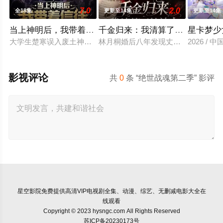
7.0
2.0
全18集
更新至14集
更新至14集
当上神明后，我带着信徒干翻了废土
千金归来：我清算了枕边人
星卡梦少
大学生楚寒误入废土神选游戏，新手保护期即将结束，他急中生智
林月桐婚后八年发现丈夫顾明轩联合
2026 / 
影视评论
共
0
条 “绝世战魂第二季” 影评
星空影院
免费提供高清VIP电视剧全集、动漫、综艺、无删减电影大全在
线观看
Copyright © 2023 hysngc.com All Rights Reserved
苏ICP备20230173号