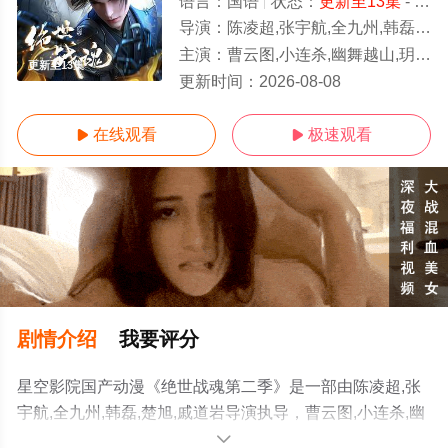
语言：
国语
状态：
更新至13集
- 免费在线观看
导演：
陈凌超,张宇航,全九州,韩磊,楚旭,戚道岩
主演：
曹云图,小连杀,幽舞越山,玥辰,李轻扬,枣儿,夏浚凯,关帅,乔耀辉,刘中正,任景行,张恩泽,林帽
更新至13集
更新时间：
2026-08-08
在线观看
极速观看


剧情介绍
我要评分
星空影院国产动漫《绝世战魂第二季》是一部由陈凌超,张
宇航,全九州,韩磊,楚旭,戚道岩导演执导，曹云图,小连杀,幽
舞越山,玥辰,李轻扬,枣儿,夏浚凯,关帅,乔耀辉,刘中正,任景
