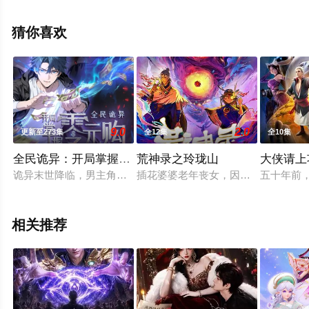
行,张恩泽,林帽帽,柳真颜,萧秋子,司小幽,黄玮,崔郅昊,齐璇,
乔木心,张远韬等演员精彩演绎的大陆动漫，免费观看高清
猜你喜欢
未删减完整版动漫全集就上星空影视，更多相关信息可移
步至豆瓣动漫、电视猫或剧情网等平台了解。
9.0
2.0
更新至273集
全12集
全10集
全民诡异：开局掌握零元购·动态漫画
荒神录之玲珑山
大侠请上
诡异末世降临，男主角陈木携万亿诡币重生，开局直接化身天使
插花婆婆老年丧女，因无法接受现实，
五十年前
相关推荐