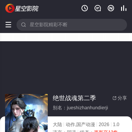






绝世战魂第二季
分享

别名：jueshizhanhundierji
大陆
动作,国产动漫
2026
1.0