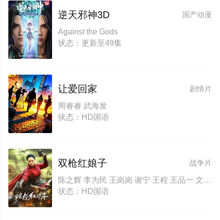
逆天邪神3D
国产动漫
Against the Gods
状态：更新至49集
让爱回家
剧情片
周睿睿 武海发
状态：HD国语
双枪红娘子
战争片
陈之辉 李为民 王岗岗 谢宁 王程 王品一 文祈 刘姝彤 魏兆雄 邱晨阳
状态：HD国语