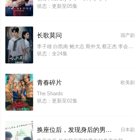
状态：更新至05集
长歌莫问
国产剧
李子雄 白凯南 鲍大志 斯外戈 蔡正杰 李会长 杨子菲 孟西 王坤炎 刘美辰
状态：全24集
青春碎片
欧美剧
The Shards
状态：更新至02集
换座位后，发现身后的男生好像喜欢我
日本剧