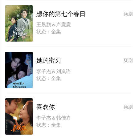
想你的第七个春日
爽剧
王晨鹏＆卢鹿鹿
状态：全集
她的蜜刃
爽剧
李子杰＆刘岚语
状态：全集
喜欢你
爽剧
李子杰＆韩佳卉
状态：全集