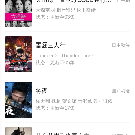
大森南朋 相叶雅纪 松下奈绪
状态：更新至03集
雷霆三人行
日本动漫
Thunder 3 Thunder Three
状态：更新至05集
将夜
国产动漫
杨天翔 魏超 贺文潇 青泯邑 景向谁依
状态：更新至17集