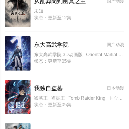
从乱葬岗到幽冥之主
国产动漫
未知
状态：更新至12集
东大高武学院
国产动漫
东大高武学院 3D动画版 Oriental Martial Academy Eastern High Armed University
状态：更新至05集
我独自盗墓
日本动漫
盗墓王 盗掘王 Tomb Raider King トウクツオウ
状态：更新至05集