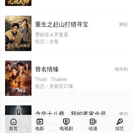
重生之赶山打猎寻宝
爽剧
曹皓添＆罗曼嘉
状态：全集
替名情臻
海外剧
Thatri Thatree
状态：更新至17集
含辛十八载，我的婆家全是假的
爽剧





张耀尹＆伍京隽
首页
电影
电视剧
动漫
综艺
状态：全集