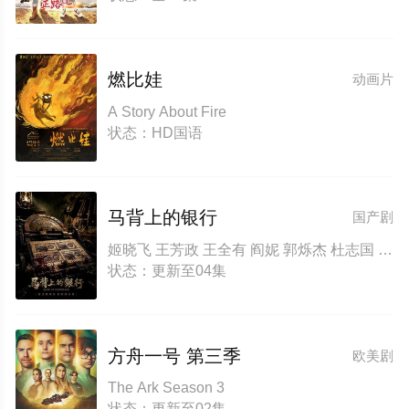
燃比娃
动画片
A Story About Fire
状态：HD国语
马背上的银行
国产剧
姬晓飞 王芳政 王全有 阎妮 郭烁杰 杜志国 郑卫莉 周舟 Zhou Zhou
状态：更新至04集
方舟一号 第三季
欧美剧
The Ark Season 3
状态：更新至02集