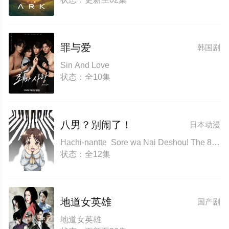
罪与爱
韩国剧
Sin And Love
状态：全10集
八男？别闹了！
日本动漫
Hachi-nantte Sore wa Nai Deshou! The 8th Son? Are You Kidding Me? ????? ?? ???! The Eighth Son? That Can’t Be Right!
状态：全12集
地道女英雄
国产剧
地道女英雄