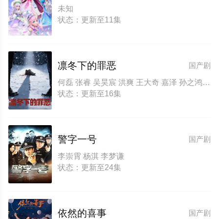
未知
状态：更新至11集
凛冬下的罪恶
国产剧
何磊 张睿 吴昊宸 洪爽 王大奇 嘉泽 孙之鸿 肖涵 左腾云 刘伟峰 王心嫚 窦新豪 苏宥辰 李繁 刘亭希 刘朔豪 洪冰瑶 刘佳萌 李蒲赫 徐章
状态：更新至16集
警字一号
国产剧
李崇霄 杨淇 李梦谦
状态：更新至24集
依然的喜事
国产剧