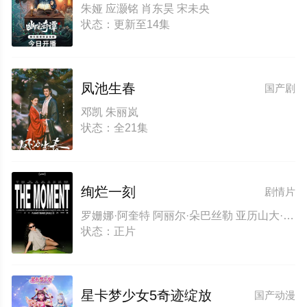
朱娅 应灏铭 肖东昊 宋未央
状态：更新至14集
凤池生春
国产剧
邓凯 朱丽岚
状态：全21集
绚烂一刻
剧情片
罗姗娜·阿奎特 阿丽尔·朵巴丝勒 亚历山大·斯卡斯加德 凯特·贝兰特 詹米·德米特鲁 海利·盖茨 凯莉·詹娜 莎拉·贝克·马瑟 埃什·阿拉迪 里什·沙阿 艾萨克·鲍威尔 瑞秋·塞诺特 特鲁·马伦 瑞安娜·杜斯 迈克尔·沃克耶 查莉XCX Richard·Perez Keanan·Cantrell James·Bayes Mel·Ottenberg
状态：正片
星卡梦少女5奇迹绽放
国产动漫