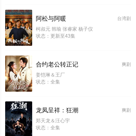
阿松与阿暖
台湾剧
柯叔元 韩瑜 张睿家 杨子仪
状态：更新至43集
合约老公转正记
爽剧
姜恺琳＆王厂
状态：全集
龙凤呈祥：狂潮
爽剧
郑天龙＆汪心宇
状态：全集