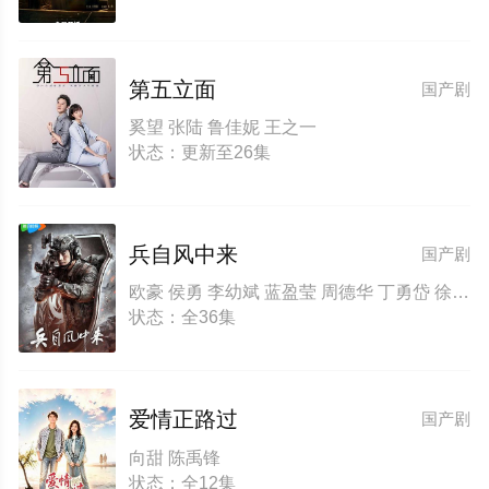
第五立面
国产剧
奚望 张陆 鲁佳妮 王之一
状态：更新至26集
兵自风中来
国产剧
欧豪 侯勇 李幼斌 蓝盈莹 周德华 丁勇岱 徐洪浩 刘奕君 关亚军 史兰芽 赵荀 夏侯镔 费鲤齐 张进 王春宇 杨舒 阮巨 陈启杰 赵长洲 陈方舟 谢心 傅程鹏 于景骁 吴岳阳
状态：全36集
爱情正路过
国产剧
向甜 陈禹锋
状态：全12集