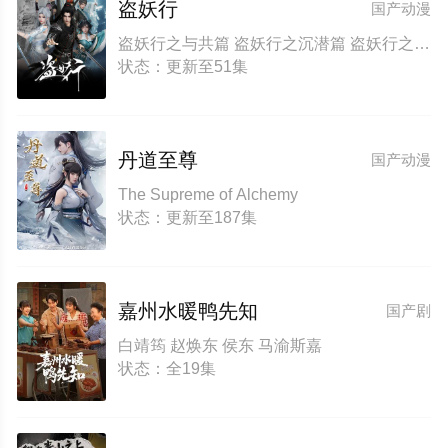
盗妖行
国产动漫
盗妖行之与共篇 盗妖行之沉潜篇 盗妖行之兢慎篇 Aliens Among Immortals
状态：更新至51集
丹道至尊
国产动漫
The Supreme of Alchemy
状态：更新至187集
嘉州水暖鸭先知
国产剧
白靖筠 赵焕东 侯东 马渝斯嘉
状态：全19集