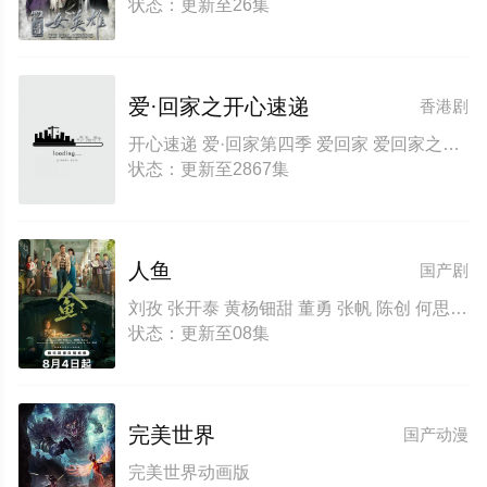
状态：更新至26集
爱·回家之开心速递
香港剧
开心速递 爱·回家第四季 爱回家 爱回家之开心速递
状态：更新至2867集
人鱼
国产剧
刘孜 张开泰 黄杨钿甜 董勇 张帆 陈创 何思甜 张棪琰 罗海琼 是安 赵健 段钰 董向荣 薛佳凝 方晓东 李庆誉 张译文
状态：更新至08集
完美世界
国产动漫
完美世界动画版