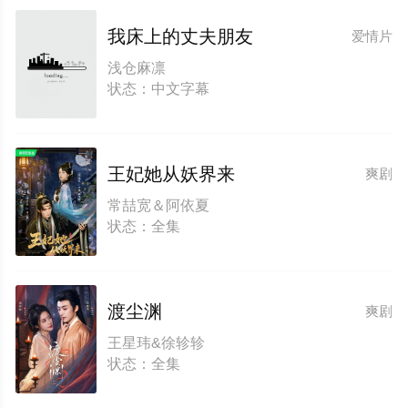
我床上的丈夫朋友
爱情片
浅仓麻凛
状态：中文字幕
王妃她从妖界来
爽剧
常喆宽＆阿依夏
状态：全集
渡尘渊
爽剧
王星玮&徐轸轸
状态：全集