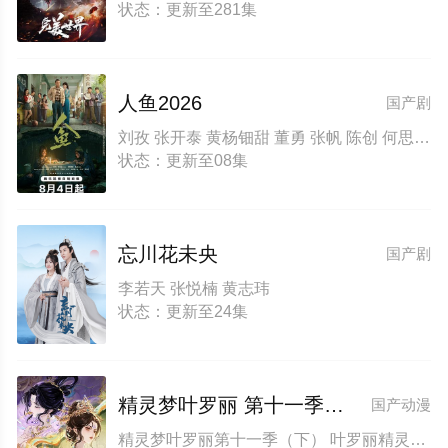
状态：更新至281集
人鱼2026
国产剧
刘孜 张开泰 黄杨钿甜 董勇 张帆 陈创 何思甜 张棪琰 罗海琼 是安 赵健 段钰 董向荣 薛佳凝 方晓东 李庆誉 张译文
状态：更新至08集
忘川花未央
国产剧
李若天 张悦楠 黄志玮
状态：更新至24集
精灵梦叶罗丽 第十一季（下）
国产动漫
精灵梦叶罗丽第十一季（下） 叶罗丽精灵梦第十一季（下） 叶罗丽第十一季（下）