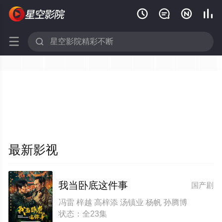






最新影视
我当卧底这件事
国产剧
冯雷 梓越 高梓添 汤镇业 杨帆 孙腾博
状态：全23集