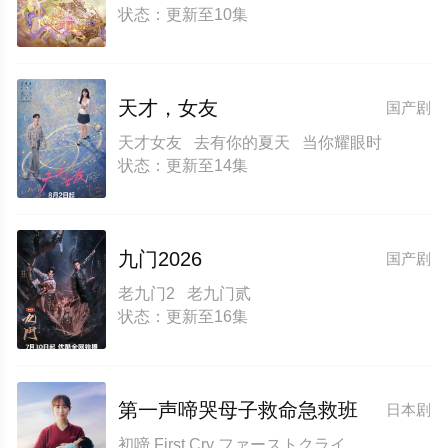
状态：更新至10集
天才，女友
国产剧
天才女友 去有你的夏天 当你耀眼时
状态：更新至14集
九门2026
国产剧
老九门2 老九门贰
状态：更新至16集
第一声啼哭母子救命急救班
日本剧
初啼 First Cry ファーストクライ