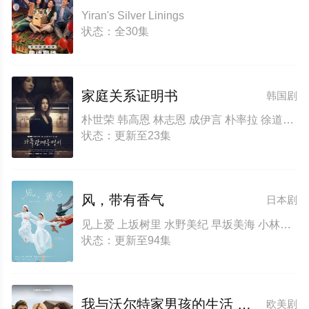
Yiran's Silver Linings
状态：全30集
家庭关系证明书
韩国剧
朴世荣 韩高恩 林志恩 成伊言 朴率拉 徐道永 全胜彬
状态：更新至23集
风，带有香气
日本剧
见上爱 上坂树里 水野美纪 早坂美海 小林隆 小林虎之介 津崎史郎 岩瀬顕子 三浦贵大 根岸季衣 大岛美幸 义达祐未 たくや 原田泰造 北村一辉 佐野晶哉 藤原季节 林裕太 坂东弥十郎 内田慈 小倉史也 片冈鹤太郎 松金米子 广冈由里子 春海四方 多部未华子 高岛政宏 二田絢乃 中田青渚 井上向日葵 丸山礼 研直子 生田绘梨花 菊池亚希子 中井友望 木越明 原嶋凛 玄理 伊势志摩 古川雄大 坂口涼太郎 平野生成 森田甘路 猫背椿 饭尾和树 若林时英 村上穂乃佳 东野绚香 大河原次郎 野添义弘 筒井道隆 仲
状态：更新至94集
我与沃尔特家男孩的生活 第三季
欧美剧