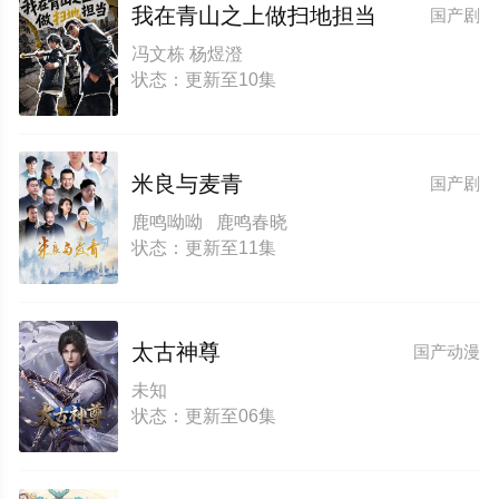
我在青山之上做扫地担当
国产剧
冯文栋 杨煜澄
状态：更新至10集
米良与麦青
国产剧
鹿鸣呦呦 鹿鸣春晓
状态：更新至11集
太古神尊
国产动漫
未知
状态：更新至06集