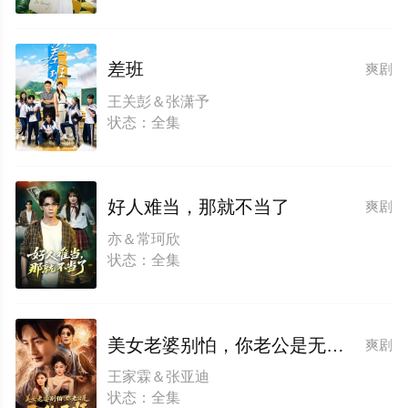
差班
爽剧
王关彭＆张潇予
状态：全集
好人难当，那就不当了
爽剧
亦＆常珂欣
状态：全集
美女老婆别怕，你老公是无敌天师
爽剧
王家霖＆张亚迪
状态：全集