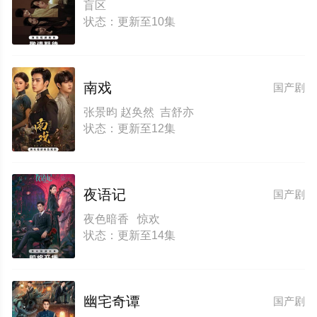
盲区
状态：更新至10集
南戏
国产剧
张景昀 赵奂然 吉舒亦
状态：更新至12集
夜语记
国产剧
夜色暗香 惊欢
状态：更新至14集
幽宅奇谭
国产剧