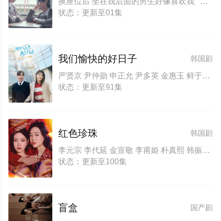
换座位后 坐在我后面的男生好像喜欢我 After Moving Seats The Boy Behind Me Has A Crush On Me ย้ายที่นั่งทั้งที ไหงผู้ชายที่นั่งข้างหลังมาชอบผมได้ล่ะ
状态：更新至01集
我们愉快的好日子
韩国剧
严贤京 尹仲勋 申正允 尹多英 金惠玉 鲜于在德 尹多勋 文喜京 李商淑 郑孝彬 李家豪 郑永琡
状态：更新至91集
红色珍珠
韩国剧
李元宗 李代延 金宣敬 李甫姫 朴真熙 韩振熙 李应敬 金惠仙 이정용 채빈
状态：更新至100集
盲盒
国产剧