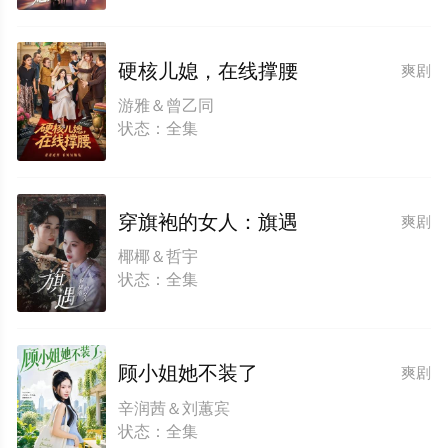
硬核儿媳，在线撑腰
爽剧
游雅＆曾乙同
状态：全集
穿旗袍的女人：旗遇
爽剧
椰椰＆哲宇
状态：全集
顾小姐她不装了
爽剧
辛润茜＆刘蕙宾
状态：全集