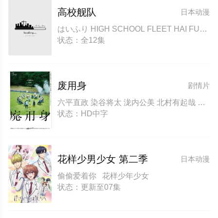
高校舰队
日本动漫
はいふり HIGH SCHOOL FLEET HAI FURI 青春波纹 高校艦隊
状态：全12集
废用身
剧情片
六平直政 染谷将太 泷内公美 北村有起哉 吉冈睦雄 中村映里子 广末哲万 中井友望
状态：HD中字
花样少男少女 第二季
日本动漫
偷偷爱着你 花样少年少女
状态：更新至07集