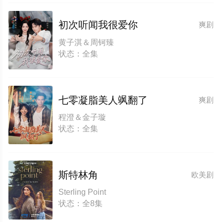
初次听闻我很爱你
爽剧
黄子淇＆周钶臻
状态：全集
七零凝脂美人飒翻了
爽剧
程澄＆金子璇
状态：全集
斯特林角
欧美剧
Sterling Point
状态：全8集