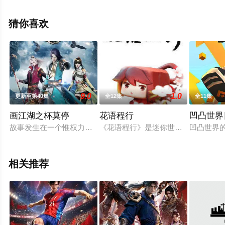
星空影视，更多相关信息可移步至豆瓣动漫、电视猫或剧
情网等平台了解。
猜你喜欢
9.0
1.0
更新至第40集
全12集
全11集
画江湖之杯莫停
花语程行
凹凸世界
故事发生在一个惟权力与力量至上的江湖中，讲述了多年前，中
《花语程行》是迷你世界官方出品的
凹凸世界
相关推荐