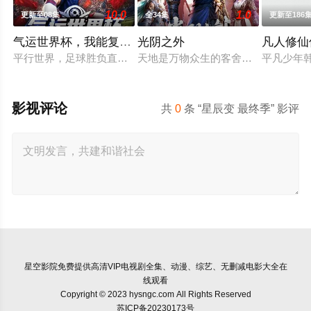
10.0
1.0
更新至08集
全34集
更新至186
气运世界杯，我能复制所有球星技能
光阴之外
凡人修仙
平行世界，足球胜负直接绑定国运。Z国连年战败，国运衰微，
天地是万物众生的客舍，光阴是古往
平凡少年
影视评论
共
0
条 “星辰变 最终季” 影评
星空影院
免费提供高清VIP电视剧全集、动漫、综艺、无删减电影大全在
线观看
Copyright © 2023 hysngc.com All Rights Reserved
苏ICP备20230173号