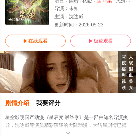
语言：
国语
状态：
全12集
- 免费在线观看
导演：
未知
主演：
沈达威
全12集/大结局
更新时间：
2026-05-23
在线观看
极速观看


剧情介绍
我要评分
星空影院国产动漫《星辰变 最终季》是一部由知名导演执
导，沈达威等演员精彩演绎的大陆动漫，大结局剧情已揭
晓（全12集），免费观看高清未删减完整版动漫全集就上
