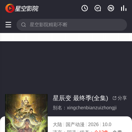






星辰变 最终季(全集)
分享

别名：xingchenbianzuizhongji
大陆
国产动漫
2026
10.0