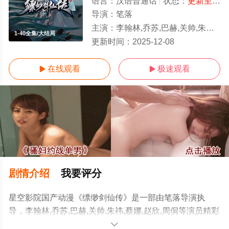
语言：
汉语普通话
状态：
更新至40集
导演：
笔落
主演：
李翰林,乔苏,巴赫,关帅,朱祎,蔡娜,赵欣,周侗
1-40全集/大结局
更新时间：
2025-12-08
在线观看
极速观看


剧情介绍
我要评分
星空影院国产动漫《缥缈剑仙传》是一部由笔落导演执
导，李翰林,乔苏,巴赫,关帅,朱祎,蔡娜,赵欣,周侗等演员精彩
演绎的中国大陆动漫，大结局剧情已揭晓（1-40全集），
