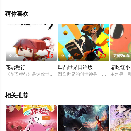
免费观看高清未删减完整版动漫全集就上星空影视，更多
相关信息可移步至豆瓣动漫、电视猫或剧情网等平台了
猜你喜欢
解。
1.0
2.0
全12集
全11集
更新至03集
花语程行
凹凸世界日语版
请吃红小
《花语程行》是迷你世界官方出品的系列短视频。视频讲述了天
凹凸世界的创世神是一位很肆意随性
主角是一
相关推荐