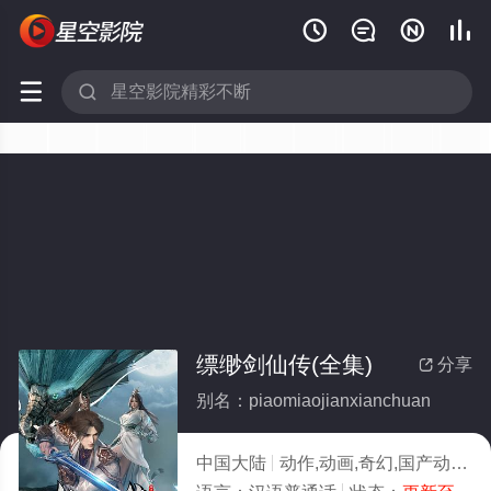






缥缈剑仙传(全集)
分享

别名：piaomiaojianxianchuan
中国大陆
动作,动画,奇幻,国产动漫
2