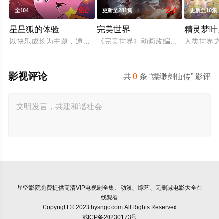
9.0
2.0
全104
更新至281集
更新至10集
星星狐的体验
完美世界
精灵梦叶
以快乐成长为主题，通过星星狐演绎不同的职业角色，帮助了孩
《完美世界》动画改编自同名小说。
人类世界
影视评论
共
0
条 “缥缈剑仙传” 影评
星空影院
免费提供高清VIP电视剧全集、动漫、综艺、无删减电影大全在
线观看
Copyright © 2023 hysngc.com All Rights Reserved
苏ICP备20230173号