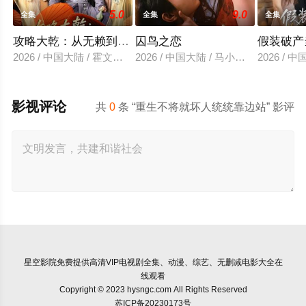
5.0
9.0
全集
全集
全集
攻略大乾：从无赖到霸主
囚鸟之恋
假装破产
2026 / 中国大陆 / 霍文琦＆陈洁蕾
2026 / 中国大陆 / 马小宇&兰岚
2026 /
影视评论
共
0
条 “重生不将就坏人统统靠边站” 影评
星空影院
免费提供高清VIP电视剧全集、动漫、综艺、无删减电影大全在
线观看
Copyright © 2023 hysngc.com All Rights Reserved
苏ICP备20230173号