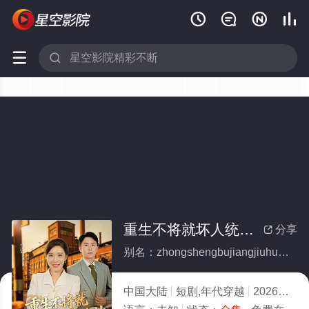






重生不将就坏人统统靠边站(全集)
分享

别名：zhongshengbujiangjiuhuairentongtongkaobianzhan
中国大陆
短剧,年代穿越
2026
2.0