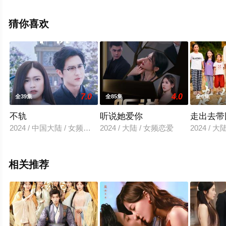
减完整版电视剧全集就上星空影视，更多相关信息可移步
至豆瓣电视剧、电视猫或剧情网等平台了解。
猜你喜欢
7.0
4.0
全39集
全85集
全6集
不轨
听说她爱你
走出去带
2024 / 中国大陆 / 女频恋爱
2024 / 大陆 / 女频恋爱
2024 / 
相关推荐