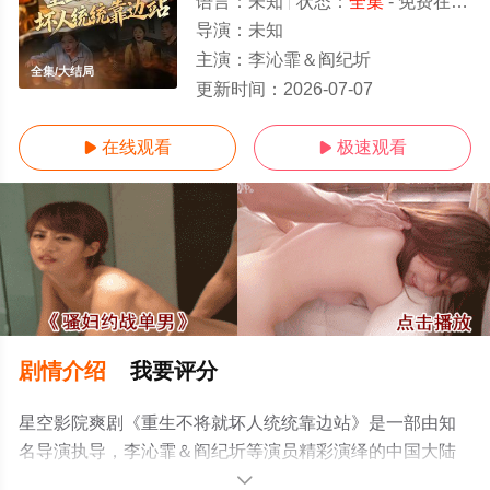
语言：
未知
状态：
全集
- 免费在线观看
导演：
未知
主演：
李沁霏＆阎纪圻
全集/大结局
更新时间：
2026-07-07
在线观看
极速观看


剧情介绍
我要评分
星空影院爽剧《重生不将就坏人统统靠边站》是一部由知
名导演执导，李沁霏＆阎纪圻等演员精彩演绎的中国大陆
电视剧，大结局剧情已揭晓（全集），免费观看高清未删
