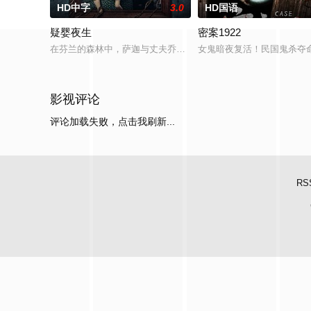
HD中字
3.0
HD国语
疑婴夜生
密案1922
在芬兰的森林中，萨迦与丈夫乔恩迎来了为人父母的新篇章。然
女鬼暗夜复活！民国鬼杀夺
影视评论
评论加载失败，点击我刷新...
RS