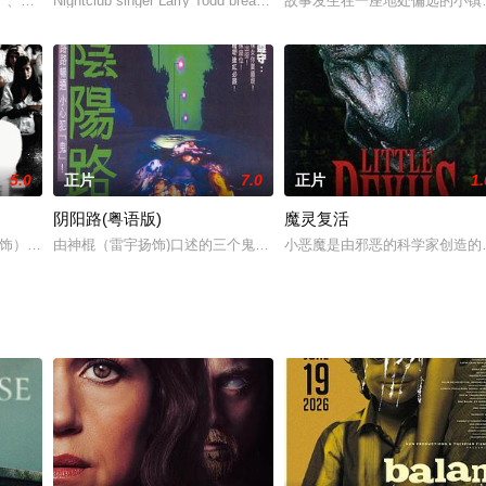
）、启范（吴泰景）、忠石（温朱万）、京敏、志英和银珠被分到同一
Nightclub singer Larry Todd breaks off his
故事发生在一座地处偏远的小镇
5.0
正片
7.0
正片
1.
阴阳路(粤语版)
魔灵复活
子凯瑟琳
ogel 饰）是德国某所高中的老师，该学校正在进行“国家
由神棍（雷宇扬饰)口述的三个鬼故事：三个青年（古天乐、丁子峻、
小恶魔是由邪恶的科学家创造的