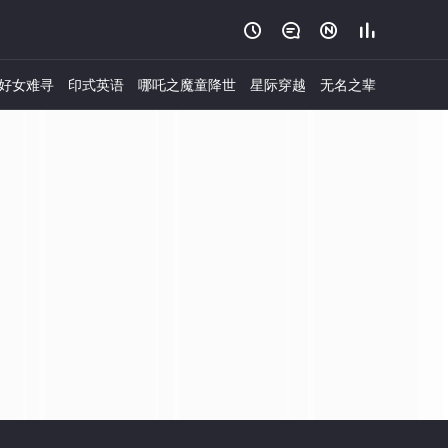




好女难寻
印式英语
哪吒之魔童降世
星际穿越
无名之辈