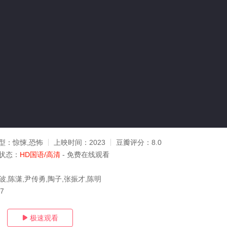
型：
惊悚,恐怖
上映时间：
2023
豆瓣评分：
8.0
状态：
HD国语/高清
- 免费在线观看
波,陈潇,尹传勇,陶子,张振才,陈明
07
极速观看
