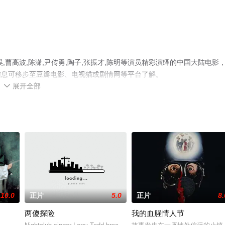
曹高波,陈潇,尹传勇,陶子,张振才,陈明等演员精彩演绎的中国大陆电影
信息可移步至豆瓣电影、电视猫或剧情网等平台了解。
展开全部

10.0
正片
5.0
正片
8.
两傻探险
我的血腥情人节