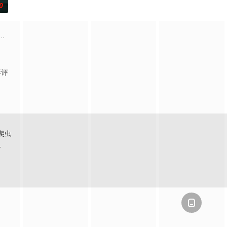
0
险，慕名报名了名为 “恶
个暴力的存在所纠缠，这个存在会以他们最想要的那个人——也就
影评
爬虫
看
