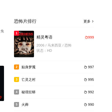
恐怖片排行
更多

，免
1
精灵粤语
999

2006 / 马来西亚 / 恐怖
状态：HD
贴身梦魇
997
2

亡灵之村
995
3

秘境狂蟒
992
4

0
火葬
990
5
