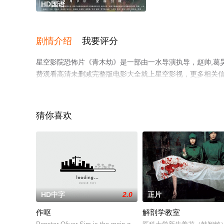
HD国语
剧情介绍
我要评分
星空影院恐怖片《青木劫》是一部由一水导演执导，赵帅,葛昊,
费观看高清未删减完整版电影大全就上星空影视，更多相关
猜你喜欢
HD中字
2.0
正片
作呕
解剖学教室