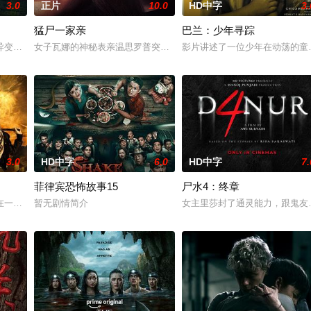
3.0
正片
10.0
HD中字
3.
猛尸一家亲
巴兰：少年寻踪
危水栖人猿，能模仿人言诱杀村
变故，被困在自家房屋中超过 1000 天无法出门。在资源消耗
女子瓦娜的神秘表亲温思罗普突然仓皇登门，身后还跟着一个来自异
影片讲述了一位少年在动荡的童
3.0
HD中字
6.0
HD中字
7.
菲律宾恐怖故事15
尸水4：终章
住，试图和丈夫的家人互相慰藉，
在一次盗宝途中遇到神秘事件集体神秘消失。20年后寻宝队成员周西
暂无剧情简介
女主里莎封了通灵能力，跟鬼友