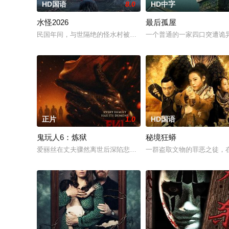
HD国语
8.0
HD中字
水怪2026
最后孤屋
民国年间，与世隔绝的怪水村被湖中“水猴子”所扰。此物实为濒
一个普通的一家四口突遭诡异
正片
1.0
HD国语
鬼玩人6：炼狱
秘境狂蟒
爱丽丝在丈夫骤然离世后深陷悲痛，受邀前往公婆的乡间庄园暂
一群盗取文物的罪恶之徒，