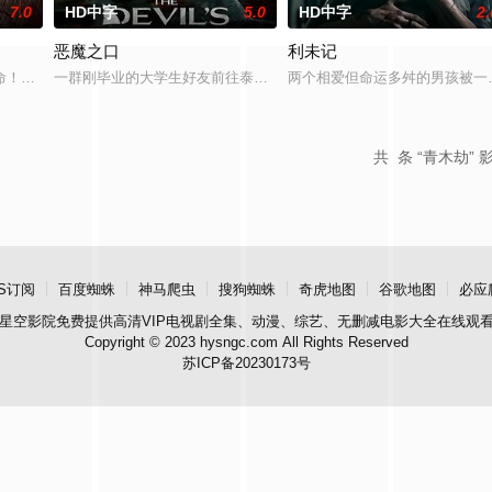
7.0
HD中字
5.0
HD中字
2.
恶魔之口
利未记
而萨迦的喜悦被一股令人发寒的疑
命！白米埋尸噬魂杀，鬼刃穿腹斩灵杀，女鬼点名要命！一幕幕“连环
一群刚毕业的大学生好友前往泰国海岸，开启步入社会前的最后一场冒
两个相爱但命运多舛的男孩被一
共
条 “青木劫” 
S订阅
百度蜘蛛
神马爬虫
搜狗蜘蛛
奇虎地图
谷歌地图
必应
星空影院
免费提供高清VIP电视剧全集、动漫、综艺、无删减电影大全在线观
Copyright © 2023 hysngc.com All Rights Reserved
苏ICP备20230173号