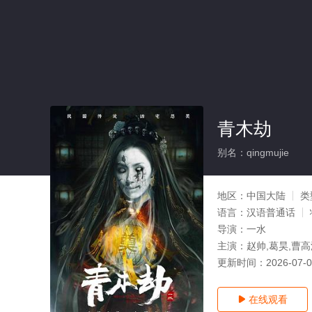
青木劫
别名：qingmujie
地区：
中国大陆
类
语言：
汉语普通话
导演：
一水
主演：
赵帅,葛昊,曹高
更新时间：
2026-07-
在线观看
