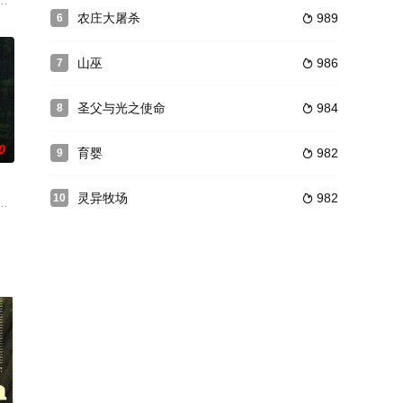
之中，曾经，这里的矿场发生了一起可怕的事故，罪魁祸首是一位
农庄大屠杀
989
6

山巫
986
7

圣父与光之使命
984
8

0
育婴
982
9

灵异牧场
982
10

朱永棠饰）到荒岛上度假，
小混乱大师。莱昂内尔博士从地狱里发现了一个古老的泥塘，带回