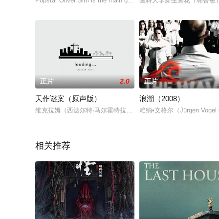
Popstar Oliver Sim is the main guest of a t
医科大学新生善花（韩智敏
正片
2.0
正片
天作谜案（原声版）
浪潮（2008）
维克拉姆（西达尔特·马尔霍特拉 Siddharth Malhotra 饰）的妻
赖纳•文格尔（Jürgen V
相关推荐