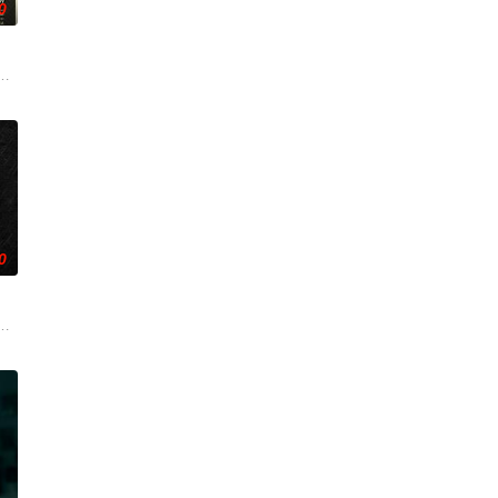
0
界的危险实体，对方如同附骨
年中长大，母亲又突然失踪后，他踏上了寻母之旅。这不仅是对母
0
断联多年，就想安安稳稳陪妹妹结婚。结果妹妹在老剧院求婚后直