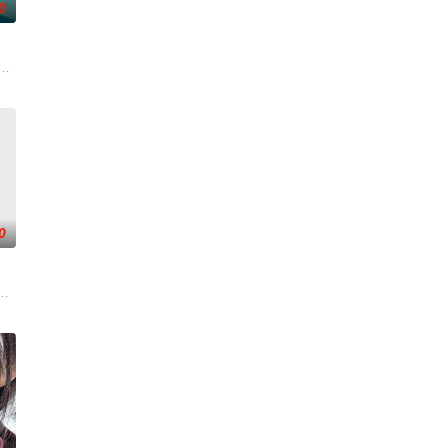
0
电影的念头，在说服主编姚松
根廷造型师丽娜在瑞士的一场颁奖典礼后，被一种突如其来的冲动
0
届中华慈善奖最具爱心慈善楷
。被那微不足道的成就麻醉过后他该如何面对现实，能改变他的命