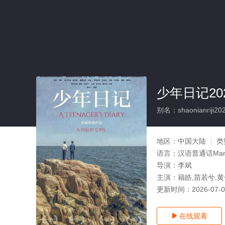
少年日记20
别名：shaonianriji20
地区：
中国大陆
类
语言：
汉语普通话Man
导演：
李斌
主演：
籍皓,苗若兮,黄
更新时间：
2026-07-
在线观看
