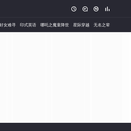




好女难寻
印式英语
哪吒之魔童降世
星际穿越
无名之辈