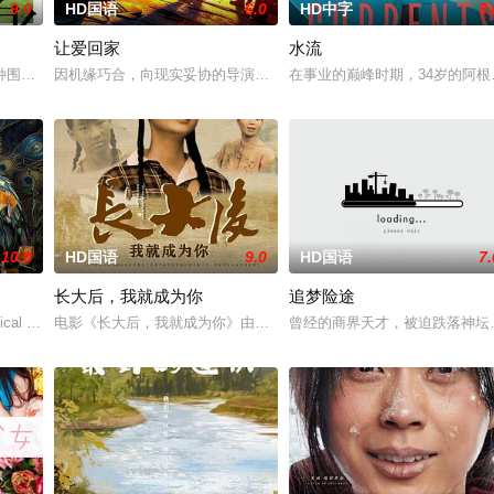
9.0
HD国语
6.0
HD中字
3.
让爱回家
水流
，努力应对名利和行业压力的复杂
种围绕“废用身”——因瘫痪等原因已无恢复可能的四肢——的治疗方
因机缘巧合，向现实妥协的导演朱达仁萌生拍一部《河南人在北京》
在事业的巅峰时期，34岁的阿
10.0
HD国语
9.0
HD国语
7.
长大后，我就成为你
追梦险途
独自一人踏上穿越西德克萨斯州的
ical drama set ag
电影《长大后，我就成为你》由中共四川省第十一届党代表、第十二
曾经的商界天才，被迫跌落神坛