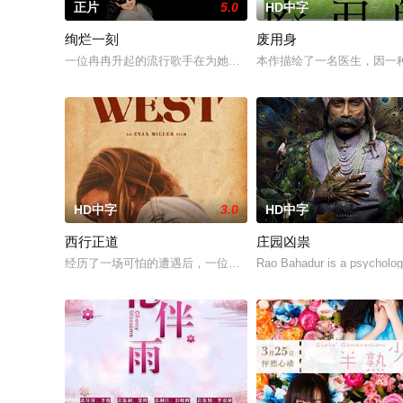
正片
5.0
HD中字
绚烂一刻
废用身
一位冉冉升起的流行歌手在为她的巡回演唱会首秀做准备的同时
本作描绘了一名医生，因一
HD中字
3.0
HD中字
西行正道
庄园凶祟
经历了一场可怕的遭遇后，一位小镇女子向疏远的哥哥借了钱，
Rao Bahadur is a psycholog