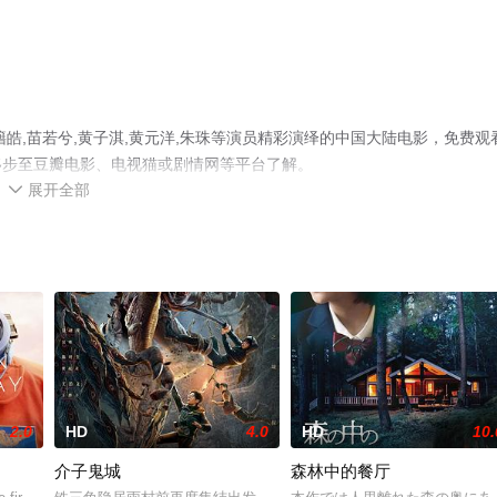
籍皓,苗若兮,黄子淇,黄元洋,朱珠等演员精彩演绎的中国大陆电影，免费观
移步至豆瓣电影、电视猫或剧情网等平台了解。
展开全部

2.0
HD
4.0
HD
10.
介子鬼城
森林中的餐厅