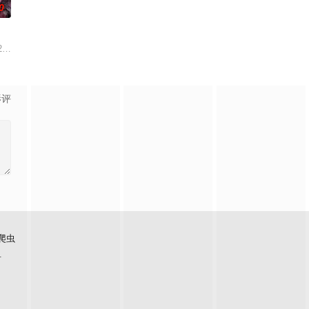
0
来到一座偏僻的小镇，在小镇
月28号，来自北京的27岁杭州姑娘杨晨，和她的小伙伴徒
影评
爬虫
看