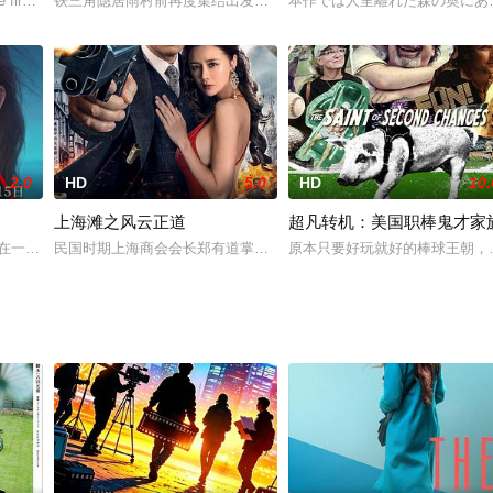
；二十年后，随着一名无头尸的出
first migrant f
铁三角隐居雨村前再度集结出发！荧惑星至，引出荒沙下小人国现世
本作では人里離れた森の奥にあ
2.0
HD
5.0
HD
10.
上海滩之风云正道
超凡转机：美国职棒鬼才家
（柯有伦 饰）竞速的比
在一次网恋中，被骗走了55万。循着骗子留下的蛛丝马迹，周冉来
民国时期上海商会会长郑有道掌管着上海重要的货运码头，他成为了
原本只要好玩就好的棒球王朝，