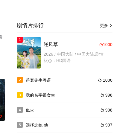
剧情片排行
更多

看
1
逆风草
1000

2026 / 中国大陆 / 中国大陆,剧情
状态：HD国语
得宠先生粤语
1000
2

我的名字很女生
998
3

似火
998
4

0
选择之她·他
997
5
