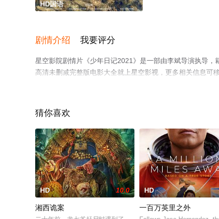
HD国语
剧情介绍
我要评分
星空影院剧情片《少年日记2021》是一部由李斌导演执导，
高清未删减完整版电影大全就上星空影视，更多相关信息可
猜你喜欢
HD
10.0
HD
湘西诡案
一百万英里之外