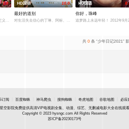
7.0
HD国语
10.0
HD国语
8.
最好的道别
你好，珠峰
追求自己的音乐梦想，并走出了困
定义，它是梦开始的地方，没有深思熟虑，只有最单纯的坚定，然而，
对生活失去信心的丁琳、阿标、梁兴、林雪宜在网上相约轻生，他们
追梦路上永远年轻！ 2012年9
共
0
条 “少年日记2021” 
S订阅
百度蜘蛛
神马爬虫
搜狗蜘蛛
奇虎地图
谷歌地图
必应
星空影院
免费提供高清VIP电视剧全集、动漫、综艺、无删减电影大全在线观
Copyright © 2023 hysngc.com All Rights Reserved
苏ICP备20230173号