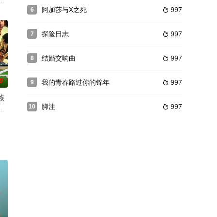
，三人误入鬼城迷局，新的冒
るレストランを舞台に、孤独なシェフと絶望を抱えた少女の出会
阿加莎与X之死
997
6

探险日志
997
7

结婚交响曲
997
8

0
我的青春路过你的锦年
997
9

族
脚注
997
10

日本人跟各方势力拉拢的目标
却差点被迪斯可灾难给毁了。本纪录片带你一探麦克·维克的历史