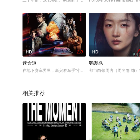
二十年前，龙七爷赶尸时遇到了赶尸人最怕的事情——尸路无门
Follows Jose Hernandez, the 
HD
1.0
HD
速命道
鹦鹉杀
在地下赛车界里，新兴赛车手“小乐”（瘦子 饰），因与哥哥“阿杰”
都市白领周冉（周冬雨 饰）
相关推荐