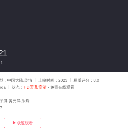
21
21
型：
中国大陆,剧情
上映时间：
2023
豆瓣评分：
8.0
da
状态：
HD国语/高清
- 免费在线观看
子淇,黄元洋,朱珠
07
极速观看
