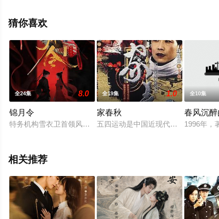
删减完整版电视剧全集就上星空影视，更多相关信息可移
步至豆瓣电视剧、电视猫或剧情网等平台了解。
猜你喜欢
8.0
1.0
全24集
全19集
全10集
锦月令
家春秋
春风沉醉
特务机构雪衣卫首领风作人奉嘉帝之命，潜入定远侯府寻找前朝
五四运动是中国近现代史上具有重要
1996
相关推荐