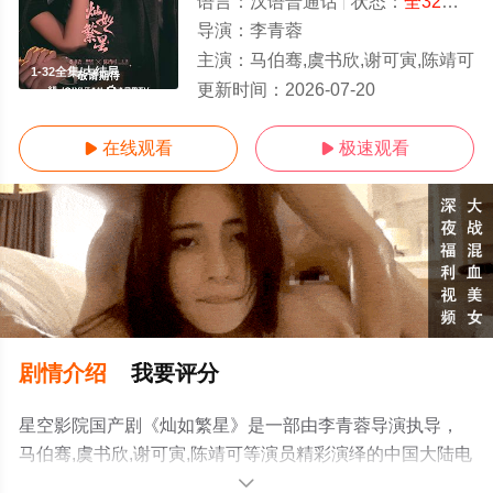
语言：
汉语普通话
状态：
全32集
- 
导演：
李青蓉
主演：
马伯骞,虞书欣,谢可寅,陈靖可
1-32全集/大结局
更新时间：
2026-07-20
在线观看
极速观看


剧情介绍
我要评分
星空影院国产剧《灿如繁星》是一部由李青蓉导演执导，
马伯骞,虞书欣,谢可寅,陈靖可等演员精彩演绎的中国大陆电
视剧，大结局剧情已揭晓（1-32全集），免费观看高清未
