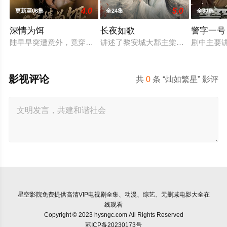
4.0
5.0
更新至06集
全24集
全30集
深情为饵
长夜如歌
警字一号
陆早早突遭意外，竟穿越成民国少夫人苏沐晚，醒来，却是丈夫
讲述了黎安城大郡主棠溪槿与烈云峥
剧中主要
影视评论
共
0
条 “灿如繁星” 影评
星空影院
免费提供高清VIP电视剧全集、动漫、综艺、无删减电影大全在
线观看
Copyright © 2023 hysngc.com All Rights Reserved
苏ICP备20230173号