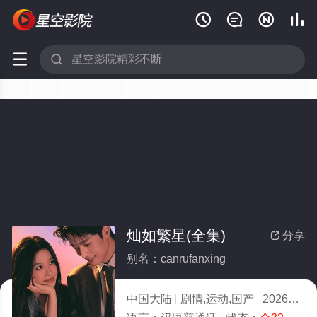






灿如繁星(全集)
分享

别名：canrufanxing
中国大陆
剧情,运动,国产
2026
3.0