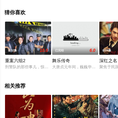
删减完整版电视剧全集就上星空影视，更多相关信息可移
步至豆瓣电视剧、电视猫或剧情网等平台了解。
猜你喜欢
10.0
6.0
全32集
已完结
全24集
重案六组2
舞乐传奇
深红之名
刑警队的那些事儿，惊险刺激的故事借由雷厉风行的重案六组再
大唐贞元年间，巍巍华夏引得四夷来
聚焦于民
相关推荐