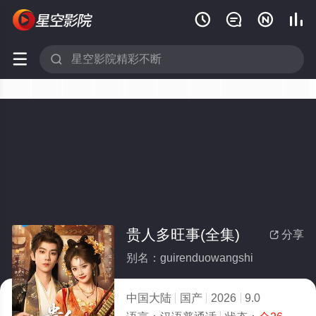






贵人多旺事(全集)
分享

别名：guirenduowangshi
中国大陆
国产
2026
9.0