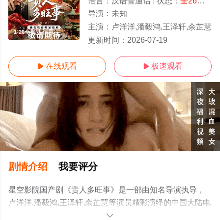
语言：
汉语普通话
状态：
全26集
- 
导演：
未知
主演：
卢洋洋,潘毅鸿,王泽轩,余芷慧
1-26全集/大结局
更新时间：
2026-07-19
在线观看
极速观看


剧情介绍
我要评分
星空影院国产剧《贵人多旺事》是一部由知名导演执导，
卢洋洋,潘毅鸿,王泽轩,余芷慧等演员精彩演绎的中国大陆电
视剧，大结局剧情已揭晓（1-26全集），免费观看高清未
