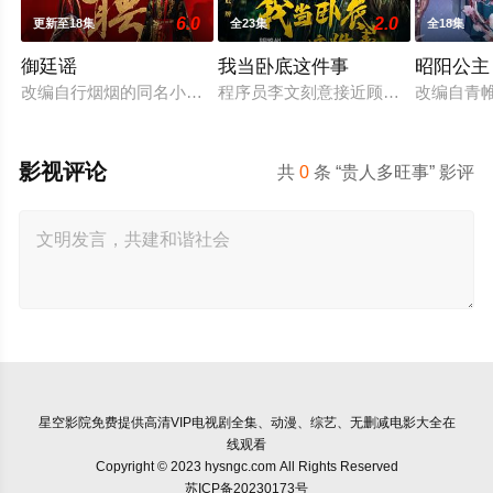
6.0
2.0
更新至18集
全23集
全18集
御廷谣
我当卧底这件事
昭阳公主
改编自行烟烟的同名小说。孟廷辉，大平王朝有史以来个以女子
程序员李文刻意接近顾婷，利用顾炎
改编自青
影视评论
共
0
条 “贵人多旺事” 影评
星空影院
免费提供高清VIP电视剧全集、动漫、综艺、无删减电影大全在
线观看
Copyright © 2023 hysngc.com All Rights Reserved
苏ICP备20230173号