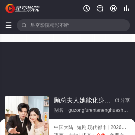






顾总夫人她能化身万物(全集)
分享

别名：guzongfurentanenghuashenwanwu
中国大陆
短剧,现代都市
2026
7.0