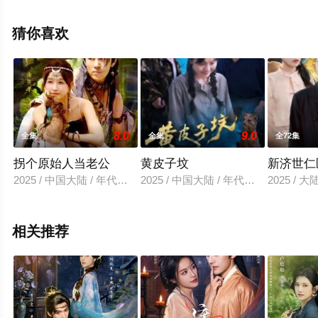
整版电视剧全集就上星空影视，更多相关信息可移步至豆
瓣电视剧、电视猫或剧情网等平台了解。
猜你喜欢
8.0
9.0
全集
全集
全72集
拐个原始人当老公
黄皮子坟
新济世仁
2025 / 中国大陆 / 年代穿越
2025 / 中国大陆 / 年代穿越
2025 / 大
相关推荐