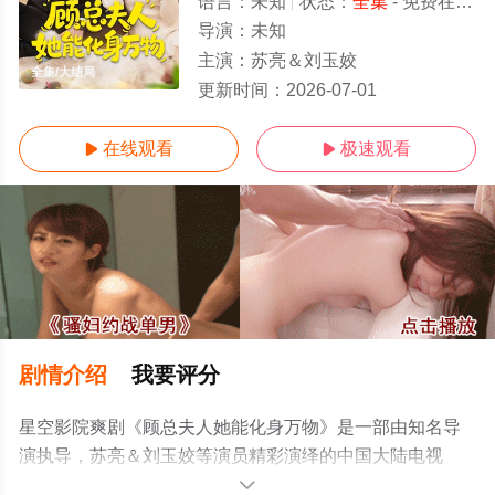
语言：
未知
状态：
全集
- 免费在线观看
导演：
未知
主演：
苏亮＆刘玉姣
全集/大结局
更新时间：
2026-07-01
在线观看
极速观看


剧情介绍
我要评分
星空影院爽剧《顾总夫人她能化身万物》是一部由知名导
演执导，苏亮＆刘玉姣等演员精彩演绎的中国大陆电视
剧，大结局剧情已揭晓（全集），免费观看高清未删减完
