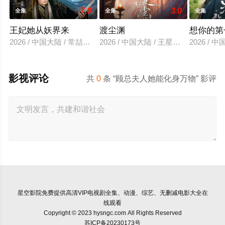
7.0
3.0
全集
全集
全集
王妃她从妖界来
渡尘渊
想你的第
2026 / 中国大陆 / 常喆宽＆阿依夏
2026 / 中国大陆 / 王星玮&徐轸轸
2026 /
影视评论
共
0
条 “顾总夫人她能化身万物” 影评
星空影院
免费提供高清VIP电视剧全集、动漫、综艺、无删减电影大全在
线观看
Copyright © 2023 hysngc.com All Rights Reserved
苏ICP备20230173号