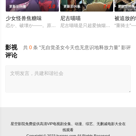
1.0
7.0
更新至06集
更新至06集
更新至06集
少女怪兽焦糖味
尼古喵喵
被追放的
恋か、破壊か――。原因不明の病に悩まされている女子高生・
尼古喵喵是只超爱抽烟的废物兽人！
“重骑士
影视
共
0
条 “无自觉圣女今天也无意识地释放力量” 影评
评论
星空影院
免费提供高清VIP电视剧全集、动漫、综艺、无删减电影大全在
线观看
Copyright © 2023 hysngc.com All Rights Reserved