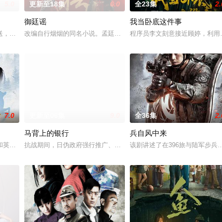
5.0
更新至18集
6.0
全23集
2.
御廷谣
我当卧底这件事
他们在复杂局势中坚守初心、勇敢
，岭南文化传媒（广东）有限公司出品，10分钟*12集，取景地
改编自行烟烟的同名小说。孟廷辉，大平王朝有史以来个以女子进士
程序员李文刻意接近顾婷，利用
7.0
更新至06集
9.0
全36集
2.
马背上的银行
兵自风中来
和英国牛津，麦香通过视频向米良宣告：婚不结了。鹿鸣村开了锅，村
抗战期间，日伪政府强行推广、使用由“中国准备银行”发行的伪钞货
该剧讲述了在396旅与陆军步