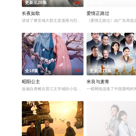
更新至20集
5.0
全12集
长夜如歌
爱情正路过
讲述了黎安城大郡主棠溪槿与烈云峥之间曲折动人的情感，以及
《爱情正路过》由广东局选送
全18集
7.0
更新至13集
昭阳公主
米良与麦青
改编自青帷在晋江文学城的小说《平阳公主》。
一根网线连接了中国鹿鸣村