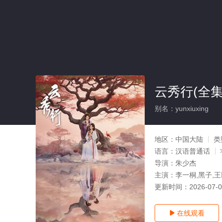
云秀行(全集
别名：yunxiuxing
地区：
中国大陆
类
语言：
汉语普通话
导演：
朱少杰
主演：
李一桐,黑子,王
更新时间：
2026-07-
在线观看
