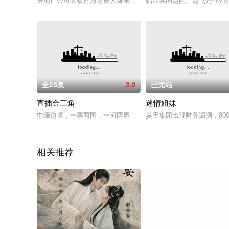
房地产公司老板肖海运被人谋杀，刑警队长周国勤（王新军 饰）
临江县的赵刚、赵飞是在强
全25集
3.0
已完结
直插金三角
迷情姐妹
中缅边境，一寨两国，一河两界构成了奇特、神秘的“黄金边境线”
昊天集团出现财务漏洞，8
相关推荐