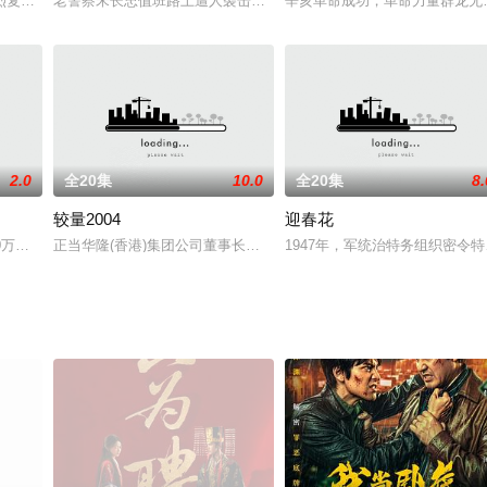
负责此案，他和出租车司机蒋冬
烈复仇心理支配下长大的两兄弟。他们发誓要杀掉所有对自己不公、不
老警察宋长忠值班路上遭人袭击打成植物人。40天后，老警察孙贵清
辛亥革命成功，革命力量群龙无
2.0
全20集
10.0
全20集
8.
较量2004
迎春花
。 从云南大学留学归国
00万巨款不翼而飞，与此同时，年轻貌美的财务部长林若子人身安全
正当华隆(香港)集团公司董事长罗伟强(杨溢饰)飞往大陆特区，接手华
1947年，军统治特务组织密