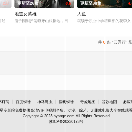
2.0
更新至26集
6.0
更新至08集
4.
地道女英雄
人鱼
午战争后，国家蒙羞，张謇虽高中
讲述了他们在中意合作项目中面对专业挑战与境外竞争，通过创新实践
鬼子围剿扫荡狼牙山根据地，日军大队长野田天一、中队长三木武夫
就读于职业中学培训部的花季女
共
0
条 “云秀行” 
S订阅
百度蜘蛛
神马爬虫
搜狗蜘蛛
奇虎地图
谷歌地图
必应
星空影院
免费提供高清VIP电视剧全集、动漫、综艺、无删减电影大全在线观
Copyright © 2023 hysngc.com All Rights Reserved
苏ICP备20230173号