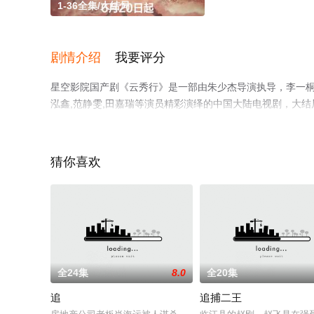
1-36全集/大结局
剧情介绍
我要评分
星空影院国产剧《云秀行》是一部由朱少杰导演执导，李一桐,黑子
泓鑫,范静雯,田嘉瑞等演员精彩演绎的中国大陆电视剧，大结
空影视，更多相关信息可移步至豆瓣电视剧、电视猫或剧情
猜你喜欢
全24集
8.0
全20集
追
追捕二王