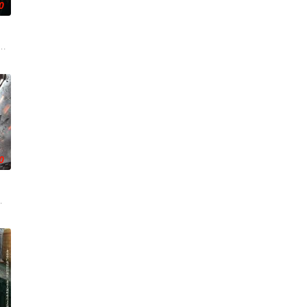
0
科三元及第入翰林院的奇女子
顾炎女儿奴的属性，请求老炮儿顾炎带自己用程序员身份卧底电诈
0
币。根据党中央指示，高景
兵学院联合举办的小型军事演习中，郭子剑因不满演习流于形式，