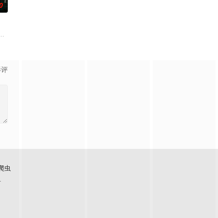
0
等带兵参加围剿。冀中军区损
生苏琳（黄杨钿甜 饰），虽自小被父母忽视，在艰苦环境中长大
影评
爬虫
看