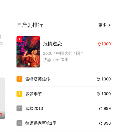
国产剧排行
更多

程
1
星
危情逆恋
1000

2026 / 中国大陆 / 国产
状态：全20集
雷峰塔英雄传
1000
2

多梦季节
1000
3

武松2013
999
4

0
律师岳家军第1季
998
5
