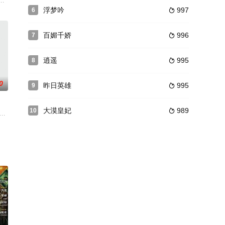
同样在值班路上遭到袭击，
首，上海督军陈其美借17省革命政府代表之名义，电请流亡法国
浮梦吟
997
6

百媚千娇
996
7

逍遥
995
8

0
昨日英雄
995
9

大漠皇妃
989
10

隆(港资)公司之时，
令特务汪化堂潜入解放区后方，亲率敌匪偷袭区政府暗杀区委书记