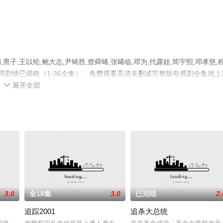
,王以纶,鲍大志,尹铸胜,曾舜晞,张晞临,邓为,代露娃,简宇熙,邓孝慈,
局剧情已揭晓（1-36全集），免费观看高清未删减完整版电视剧全集就上
展开全部
网等平台了解。

3.0
全18集
3.0
已完结
2.
追踪2001
追杀大总统