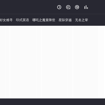




好女难寻
印式英语
哪吒之魔童降世
星际穿越
无名之辈