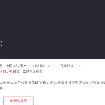
)
型：
中国大陆,国产
上映时间：
2026
豆瓣评分：
3.0
状态：
全36集
- 免费在线观看
以纶,鲍大志,尹铸胜,曾舜晞,张晞临,邓为,代露娃,简宇熙,邓孝慈,程泓鑫,范
08
极速观看
