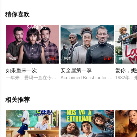
观看高清未删减完整版电视剧全集就上星空影视，更多相
关信息可移步至豆瓣电视剧、电视猫或剧情网等平台了
猜你喜欢
解。
7.0
5.0
完结
完结
完结
如果重来一次
安全屋第一季
爱你，妮
十年来，爱玛一直在令人失望的婚姻中苦苦挣扎，直到一个不可
Acclaimed British actor Christopher E
1982年
相关推荐