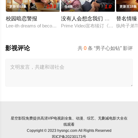
10.0
1.0
更新至03集
全8集
更新至18集
校园暗恋警报
没有人会想念我们 第二季
替名情臻
Lee-ith dreams of becoming a cool indie roc
Prime Video宣布续订《没有人会
纨绔子弟Th
影视评论
共
0
条 “男子心如钻” 影评
星空影院
免费提供高清VIP电视剧全集、动漫、综艺、无删减电影大全在
线观看
Copyright © 2023 hysngc.com All Rights Reserved
苏ICP备20230173号