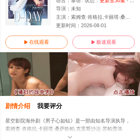
语言：
泰语
状态：
更新至30集
- 免费在线观看
导演：
未知
主演：
索姆查·肯格拉,卡丽塔·桑萨欧帕,克里斯沙达·苏帕普洛姆,Taentawan·Taddeo
更新至30集
更新时间：
2026-08-01
在线观看
极速观看


剧情介绍
我要评分
星空影院海外剧《男子心如钻》是一部由知名导演执导，
索姆查·肯格拉,卡丽塔·桑萨欧帕,克里斯沙达·苏帕普洛
姆,Taentawan·Taddeo等演员精彩演绎的泰国电视剧，免费
