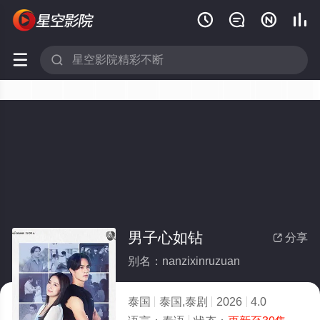






男子心如钻
分享

别名：nanzixinruzuan
泰国
泰国,泰剧
2026
4.0