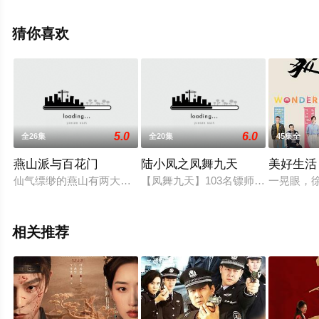
电视剧全集就上星空影视，更多相关信息可移步至豆瓣电
视剧、电视猫或剧情网等平台了解。
猜你喜欢
5.0
6.0
全26集
全20集
45集全
燕山派与百花门
陆小凤之凤舞九天
美好生活
仙气缥缈的燕山有两大门派，山顶的燕山派和山脚的百花门。山
【凤舞九天】103名镖师和价值连城
一晃眼，
相关推荐