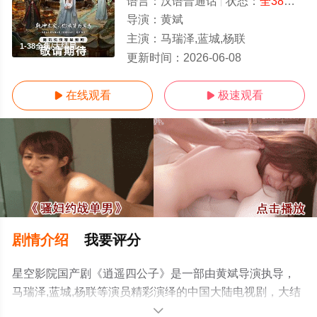
语言：
汉语普通话
状态：
全38集
- 
导演：
黄斌
主演：
马瑞泽,蓝城,杨联
1-38全集/大结局
更新时间：
2026-06-08
在线观看
极速观看


剧情介绍
我要评分
星空影院国产剧《逍遥四公子》是一部由黄斌导演执导，
马瑞泽,蓝城,杨联等演员精彩演绎的中国大陆电视剧，大结
局剧情已揭晓（1-38全集），免费观看高清未删减完整版
