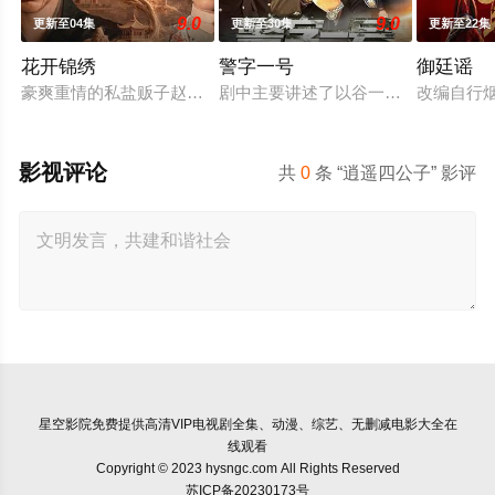
9.0
9.0
更新至04集
更新至30集
更新至22集
花开锦绣
警字一号
御廷谣
豪爽重情的私盐贩子赵凌虽出身草莽，却心怀壮志，他结识了遭
剧中主要讲述了以谷一诚（李 崇霄饰
改编自行
影视评论
共
0
条 “逍遥四公子” 影评
星空影院
免费提供高清VIP电视剧全集、动漫、综艺、无删减电影大全在
线观看
Copyright © 2023 hysngc.com All Rights Reserved
苏ICP备20230173号