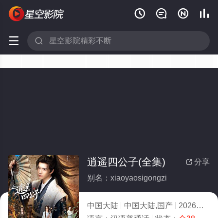






逍遥四公子(全集)
分享

别名：xiaoyaosigongzi
中国大陆
中国大陆,国产
2026
6.0