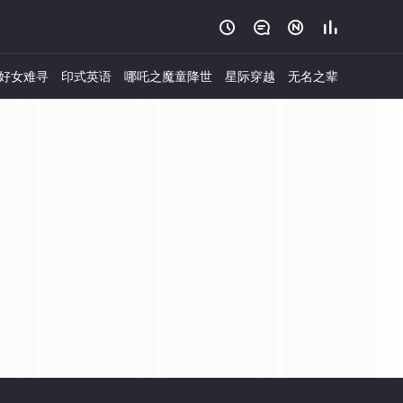




好女难寻
印式英语
哪吒之魔童降世
星际穿越
无名之辈