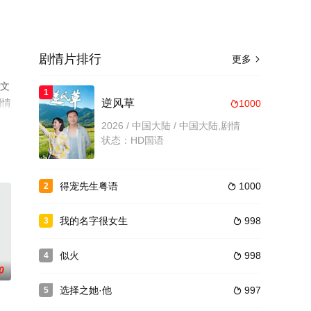
剧情片排行
更多

关文
1
剧情
逆风草
1000

2026 / 中国大陆 / 中国大陆,剧情
状态：HD国语
得宠先生粤语
1000
2

我的名字很女生
998
3

似火
998
4

0
选择之她·他
997
5
