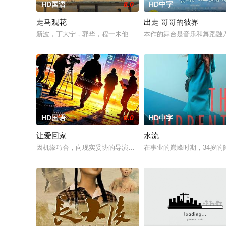
HD国语
8.0
HD中字
走马观花
出走 哥哥的彼界
新波，丁大宁，郭华，程一木他们毕业于同一所大学。他们和很
本作的舞台是音乐和舞蹈融
HD国语
6.0
HD中字
让爱回家
水流
因机缘巧合，向现实妥协的导演朱达仁萌生拍一部《河南人在北
在事业的巅峰时期，34岁