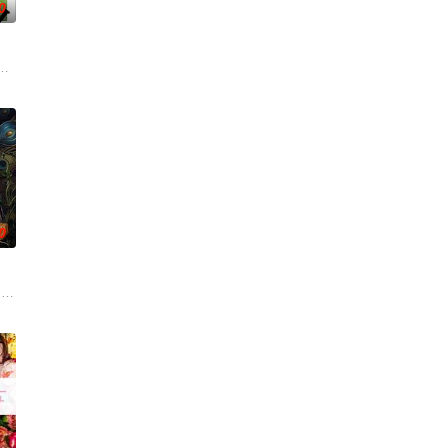
0
力应对名利和行业压力的复杂
绕“废用身”——因瘫痪等原因已无恢复可能的四肢——的治疗方
0
一人踏上穿越西德克萨斯州的
 drama set ag