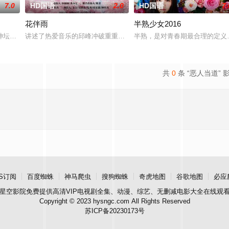
7.0
HD国语
2.0
HD国语
7.
花伴雨
半熟少女2016
十二届中华慈善奖最具爱心慈善楷
神坛。被那微不足道的成就麻醉过后他该如何面对现实，能改变他的命
讲述了热爱音乐的邱峰冲破重重阻力，克服种种困难，组建乐队追求
半熟，是对青春期最合理的定义
共
0
条 “恶人当道” 
S订阅
百度蜘蛛
神马爬虫
搜狗蜘蛛
奇虎地图
谷歌地图
必应
星空影院
免费提供高清VIP电视剧全集、动漫、综艺、无删减电影大全在线观
Copyright © 2023 hysngc.com All Rights Reserved
苏ICP备20230173号