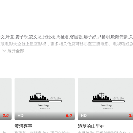
童,麦子乐,凌文龙,张松枝,周祉君,张国强,廖子妤,尹扬明,欧阳伟豪,
整版电影大全就上星空影视，更多相关信息可移步至豆瓣电影、电视猫或
展开全部

2.0
HD
6.0
HD
3.
黄河喜事
追梦的山里娃