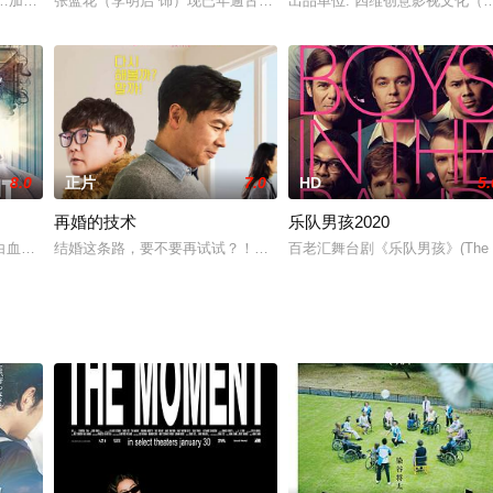
静街道旁的杂货店，只要写下烦恼
……加布里埃尔·里奇蒙德（蒂莫西·赫顿饰）是一位非常有才华的
张蓝花（李明启 饰）现已年逾古稀，解放前她是做为给地主家冲喜的
出品单位: 四维创意影视文化
8.0
正片
7.0
HD
5.
再婚的技术
乐队男孩2020
秘笔记，随着深入研究，她也逐
白血病的折磨，不惜一切代价寻找合适的捐献者。
结婚这条路，要不要再试试？！除了户口本上写着“离婚”二字外，景
百老汇舞台剧《乐队男孩》(The Bo