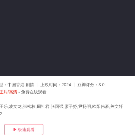
型：
中国香港,剧情
上映时间：
2024
豆瓣评分：
3.0
正片/高清
- 免费在线观看
子乐,凌文龙,张松枝,周祉君,张国强,廖子妤,尹扬明,欧阳伟豪,关文轩
22
极速观看
