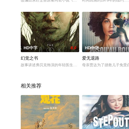
改编自东野圭吾原著同名小说《解忧杂货店》，讲述了在一家僻
时间回溯到1979年的纽约
HD中字
8.0
HD中字
幻觉之书
爱无退路
故事讲述弗贝克饰演的年轻医生艾娃，偶然发现一本18世纪的神
母亲贾达为了拯救儿子免受
相关推荐