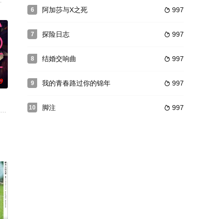
工具，被花轿抬进豪门的，
（北京）有限哥哥袁建和弟弟袁筑性格截然不同，遇事常常意见不
阿加莎与X之死
997
6

探险日志
997
7

结婚交响曲
997
8

0
我的青春路过你的锦年
997
9

脚注
997
10

浩也算是完美（？）的男人
ys in the Band)将被翻拍为电影，舞