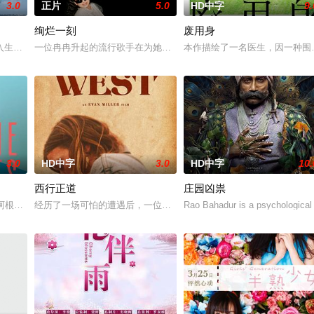
3.0
正片
5.0
HD中字
9.
绚烂一刻
废用身
多年轻人一样，自以为是，敏感错
入生活的冲绳。与母亲朱音、妹妹舞一起生活的照屋踊，憧憬舞蹈学校
一位冉冉升起的流行歌手在为她的巡回演唱会首秀做准备的同时，努
本作描绘了一名医生，因一种围
3.0
HD中字
3.0
HD中字
10.
西行正道
庄园凶祟
京》电影的念头，在说服主编姚松
的阿根廷造型师丽娜在瑞士的一场颁奖典礼后，被一种突如其来的冲动
经历了一场可怕的遭遇后，一位小镇女子向疏远的哥哥借了钱，独自
Rao Bahadur is a psychological