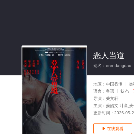
恶人当道
别名：erendangdao
地区：
中国香港
类
语言：
粤语
状态：
导演：
关文轩
主演：
姜皓文,叶童,麦
更新时间：
2026-05-
在线观看
