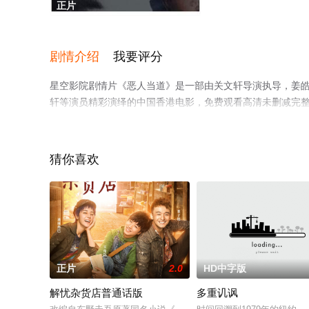
正片
剧情介绍
我要评分
星空影院剧情片《恶人当道》是一部由关文轩导演执导，姜皓文,叶
轩等演员精彩演绎的中国香港电影，免费观看高清未删减完
网等平台了解。
猜你喜欢
正片
2.0
HD中字版
解忧杂货店普通话版
多重讥讽