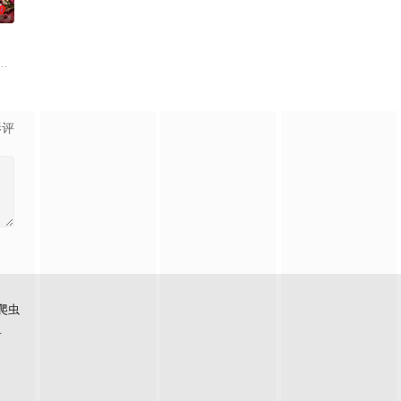
0
自己的音乐梦想，并走出了困
，它是梦开始的地方，没有深思熟虑，只有最单纯的坚定，然而，
影评
爬虫
看