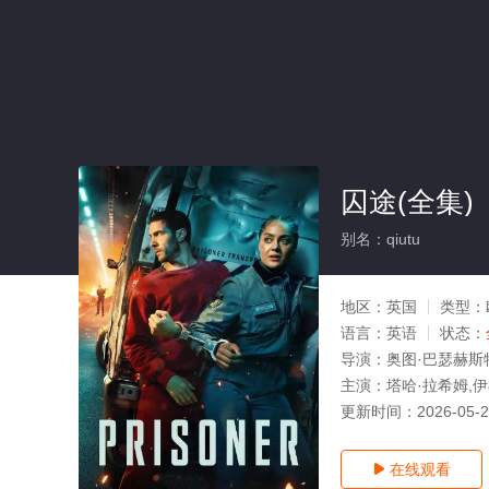
囚途(全集)
别名：qiutu
地区：
英国
类型：
语言：
英语
状态：
导演：
奥图·巴瑟赫斯特,P
主演：
塔哈·拉希姆,伊祖
更新时间：
2026-05-
在线观看
