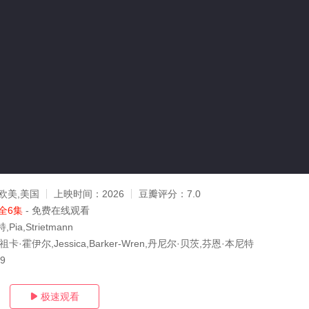
欧美,美国
上映时间：
2026
豆瓣评分：
7.0
全6集
- 免费在线观看
ia,Strietmann
卡·霍伊尔,Jessica,Barker-Wren,丹尼尔·贝茨,芬恩·本尼特
29
极速观看
