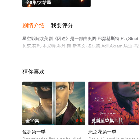
全6集/大结局
剧情介绍
我要评分
星空影院欧美剧《囚途》是一部由奥图·巴瑟赫斯特,Pia,Strietma
贝茨,芬恩·本尼特,乔丹·朗,斯蒂文·埃尔德,Adil,Akram,埃
莱恩·F·奥博恩,优素福·凯尔科尔,安东·瓦朗西等演员精彩
电视剧全集就上星空影视，更多相关信息可移步至豆瓣电视
猜你喜欢
全10集
9.0
更新至32集
佐罗第一季
恶之花第一季