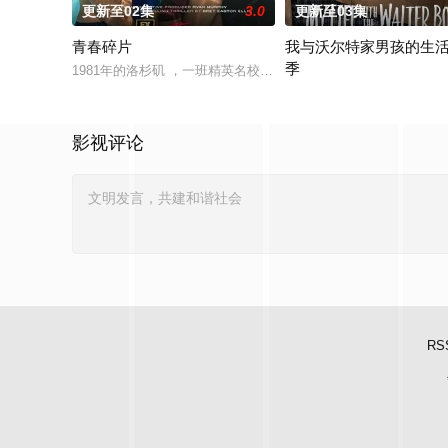
更新至02集
3.0
更新至03集
青春碎片
我与沃尔特家男孩的生活
季
1981年的洛杉矶 ，一班精英名校的高中生原本过住灿烂生活，
Ahead of the arrival of Seas
影视评论
RS