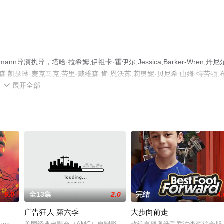
nn导演执导，塔哈·拉希姆,伊祖卡·霍伊尔,Jessica,Barker-Wren,丹尼
迪·马森,凯瑟琳·麦克马克,劳里·戴维森,肯·恩沃苏,莉奥妮·贝尼希,山姆·特劳顿,
展开全部
演绎的英国电视剧，大结局剧情已揭晓（全6集），免费观看高清未删减完整

剧、电视猫或剧情网等平台了解。
6.0
全13集
2.0
完结
4.
广告狂人 第六季
大步向前走