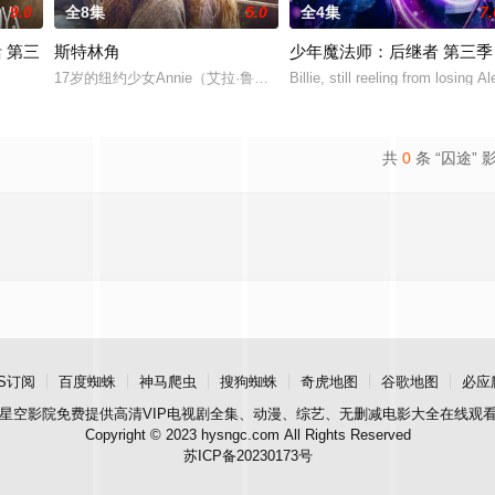
9.0
全8集
5.0
全4集
7.
 第三
斯特林角
少年魔法师：后继者 第三季
直至一位神秘转校生出现。与
17岁的纽约少女Annie（艾拉·鲁宾 饰）和双胞胎哥哥由养父抚养长
Billie, still reeling from losing Al
on 2, Netflix h
共
0
条 “囚途” 
S订阅
百度蜘蛛
神马爬虫
搜狗蜘蛛
奇虎地图
谷歌地图
必应
星空影院
免费提供高清VIP电视剧全集、动漫、综艺、无删减电影大全在线观
Copyright © 2023 hysngc.com All Rights Reserved
苏ICP备20230173号