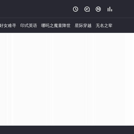




好女难寻
印式英语
哪吒之魔童降世
星际穿越
无名之辈