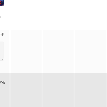
0
大。她无意中继承了
ex at t
影评
爬虫
看