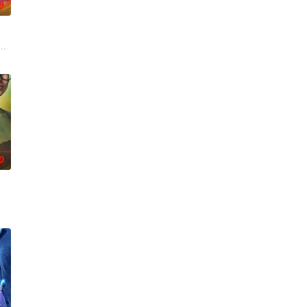
0
板斯图尔特·布鲁姆，他弄坏了一个谢尔顿和莱纳德制造的设备，
0
·霍姆斯,克里斯汀·霍恩,丹