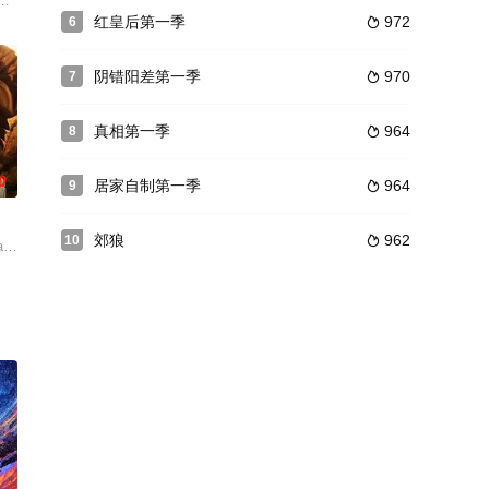
》第六季将在美国东部时间
osh Sundquist) 真实故事，新锐童星罗
红皇后第一季
972
6

阴错阳差第一季
970
7

真相第一季
964
8

0
居家自制第一季
964
9

郊狼
962
10

ansive growth