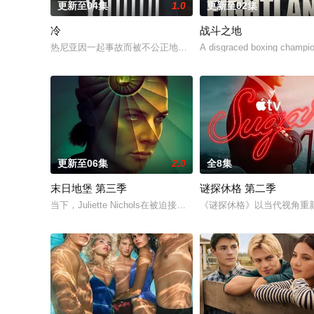
更新至04集
1.0
更新至02集
冷
战斗之地
热尼亚因一起事故而被不公正地监禁，她的丈夫和6岁的女儿在事
A disgraced boxing champion
更新至06集
2.0
全8集
末日地堡 第三季
谜探休格 第二季
当下，Juliette Nichols在被迫接受“净化”后幸存下来，但记忆却
《谜探休格》以当代视角重