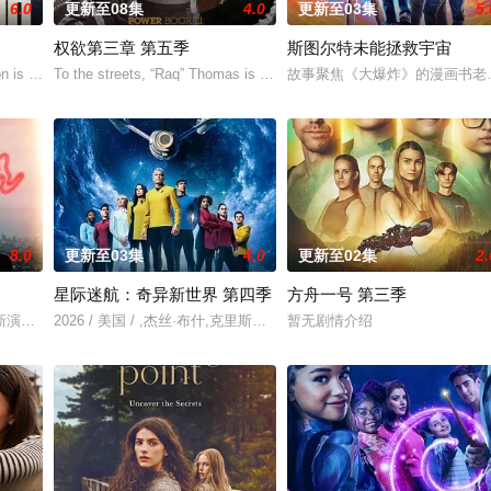
6.0
更新至08集
4.0
更新至03集
5.
权欲第三章 第五季
斯图尔特未能拯救宇宙
故中死亡。这起事故的真正罪魁
 is released fro
To the streets, “Raq” Thomas is cold, hard
故事聚焦《大爆炸》的漫画书老
8.0
更新至03集
4.0
更新至02集
2.
星际迷航：奇异新世界 第四季
方舟一号 第三季
已丧失，而
新演绎了文学、电影和电视史上最受欢迎且意义重大的题材之一，私家
2026 / 美国 / ,杰丝·布什,克里斯蒂娜·钟,西莉亚·罗丝·古丁,阿德里安
暂无剧情介绍