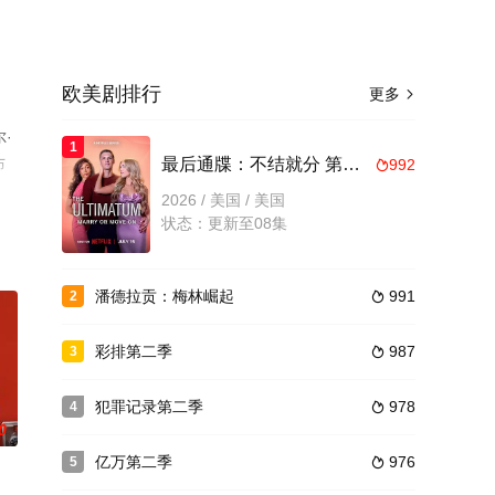
欧美剧排行
更多

尔·
1
布
最后通牒：不结就分 第四季
992

版
2026 / 美国 / 美国
状态：更新至08集
潘德拉贡：梅林崛起
991
2

彩排第二季
987
3

犯罪记录第二季
978
4

0
亿万第二季
976
5
