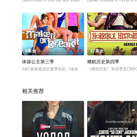
Determined to find out who killed his fathe
Daniel Villareal is trying to 
8集全
6.0
12集全
体操公主第三季
糟糕历史第四季
ABC家庭频道的夏季新剧《体操公主》讲述一位体操少女追求奥
《糟糕历史》第四季是CB
相关推荐