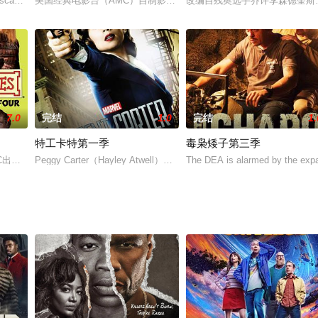
escape his tu
美国经典电影台（AMC）自制影集阵容中最受赞誉之作品《广告狂人
改编自残奥选手乔许李森德奎斯特 (J
7.0
完结
1.0
完结
1.
特工卡特第一季
毒枭矮子第三季
运梦想并勤学苦练的青春励志故
BC出品的一档儿童节目，但吸引到了各个年龄段的观众。该节目用喜
Peggy Carter（Hayley Atwell）是美国队长的女友，也是特别短片《
The DEA is alarmed by the exp