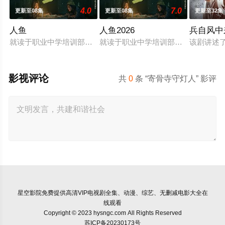
4.0
7.0
更新至08集
更新至08集
更新至32集
人鱼
人鱼2026
兵自风中
就读于职业中学培训部的花季女生苏琳（黄杨钿甜 饰），虽自小
就读于职业中学培训部的花季女生苏
该剧讲述
影视评论
共
0
条 “寄骨寺守灯人” 影评
星空影院
免费提供高清VIP电视剧全集、动漫、综艺、无删减电影大全在
线观看
Copyright © 2023 hysngc.com All Rights Reserved
苏ICP备20230173号