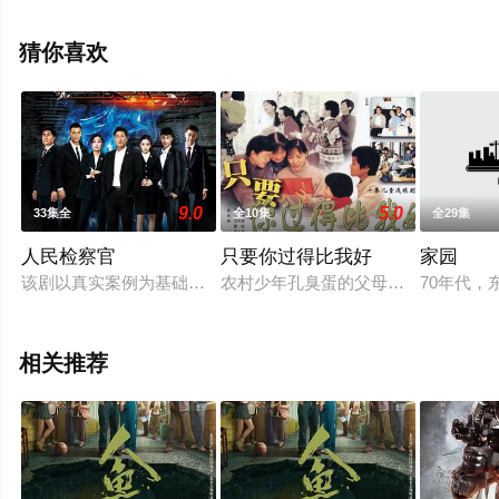
删减完整版电视剧全集就上星空影视，更多相关信息可移
步至豆瓣电视剧、电视猫或剧情网等平台了解。
猜你喜欢
9.0
5.0
33集全
全10集
全29集
人民检察官
只要你过得比我好
家园
该剧以真实案例为基础，讲述了燕州市人民检察院第二分院反贪
农村少年孔臭蛋的父母不幸死于一场事
70年代
相关推荐