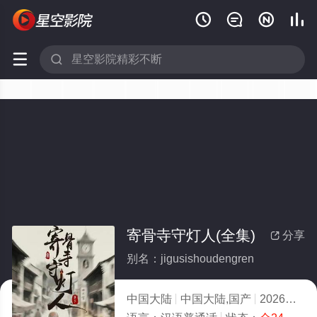






寄骨寺守灯人(全集)
分享

别名：jigusishoudengren
中国大陆
中国大陆,国产
2026
8.0