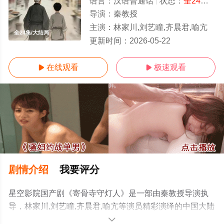
语言：
汉语普通话
状态：
全24集
- 
导演：
秦教授
主演：
林家川,刘艺瞳,齐晨君,喻亢
全24集/大结局
更新时间：
2026-05-22
在线观看
极速观看


剧情介绍
我要评分
星空影院国产剧《寄骨寺守灯人》是一部由秦教授导演执
导，林家川,刘艺瞳,齐晨君,喻亢等演员精彩演绎的中国大陆
电视剧，大结局剧情已揭晓（全24集），免费观看高清未
