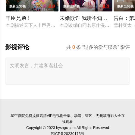
4.0
8.0
更新至30集
更新至04集
更新至05集
丰臣兄弟！
未婚欺诈 我所不知他的真面目
告白：第
本剧描述天下人丰臣秀吉之弟，武将丰臣秀长的一生；以其视角
本剧改编自同名原作漫画，故事的核
雪村爽太
影视评论
共
0
条 “过多的爱与谋杀” 影评
星空影院
免费提供高清VIP电视剧全集、动漫、综艺、无删减电影大全在
线观看
Copyright © 2023 hysngc.com All Rights Reserved
苏ICP备20230173号