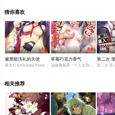
删减完整版动漫全集就上星空影视，更多相关信息可移步
至豆瓣动漫、电视猫或剧情网等平台了解。
猜你喜欢
4.0
8.0
1集全
2集全
1集全
被黑暗洗礼的天使
草莓巧克力香气
第二次 
聚光灯在Kisaragi Reina上。为实现她的童年梦想，她首次亮
远藤枫最爱一个人去泡汤，却误入混
第二次 里
相关推荐