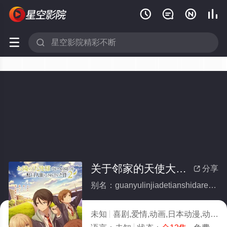






关于邻家的天使大人不知不觉把我惯成了废人这档子事第二季(全集)
分享

别名：guanyulinjiadetianshidarenbuzhibujuebawoguanchengliaofeirenzhedangzishidierji
未知
喜剧,爱情,动画,日本动漫,动漫,日韩动漫