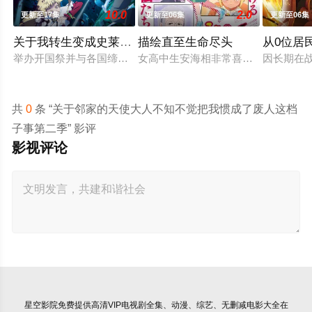
10.0
2.0
更新至17集
更新至06集
更新至06集
关于我转生变成史莱姆这档事第四季
描绘直至生命尽头
从0位居
举办开国祭并与各国缔结邦交的魔国联邦，开始朝着实现人类与
女高中生安海相非常喜欢看漫画，尤其
因长期在
共
0
条 “关于邻家的天使大人不知不觉把我惯成了废人这档
子事第二季” 影评
影视评论
星空影院
免费提供高清VIP电视剧全集、动漫、综艺、无删减电影大全在