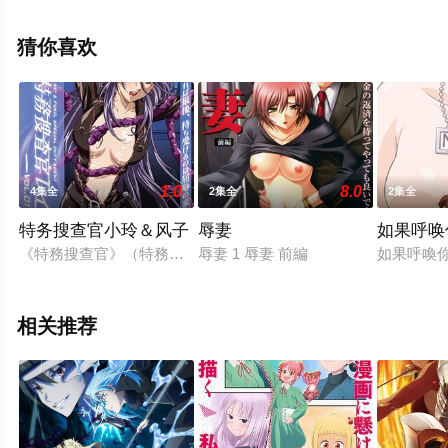
动漫，大结局剧情已揭晓（全12集），免费观看高清未删
减完整版动漫全集就上星空影视，更多相关信息可移步至
猜你喜欢
豆瓣动漫、电视猫或剧情网等平台了解。
1.0
8.0
4集全
2集全
2集全
特务搜查官小玲＆风子
辱妻
如果呼唤
《特務搜查官》（特務捜査官レイ&風子）是日本遊戲社Lilith旗下
辱妻 1 辱妻 前編
如果呼喚你
相关推荐