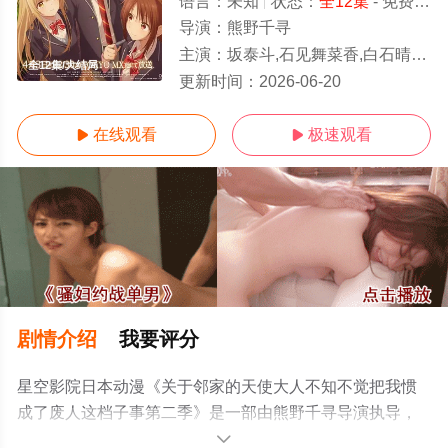
语言：
未知
状态：
全12集
- 免费在线观看
导演：
熊野千寻
主演：
坂泰斗,石见舞菜香,白石晴香,八代拓
全12集/大结局
更新时间：
2026-06-20
在线观看
极速观看


剧情介绍
我要评分
星空影院日本动漫《关于邻家的天使大人不知不觉把我惯
成了废人这档子事第二季》是一部由熊野千寻导演执导，
坂泰斗,石见舞菜香,白石晴香,八代拓等演员精彩演绎的热播
