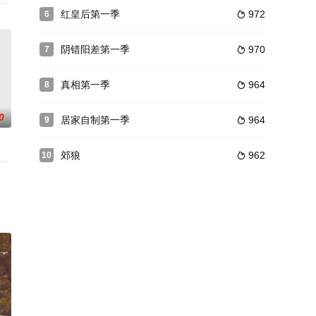
過去與現在，為富家小姐Gwenda破解一個浮現在幻覺中的
红皇后第一季
972
6

阴错阳差第一季
970
7

真相第一季
964
8

0
居家自制第一季
964
9

郊狼
962
10

·维迪托,克里斯蒂安
ação ambiental