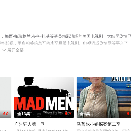
，梅西·帕瑞格兰,齐科·扎基等演员精彩演绎的美国电视剧，大结局剧情
星空影视，更多相关信息可移步至豆瓣电视剧、电视猫或剧情网等平台了
展开全部

4.0
全13集
5.0
全4集
5.
广告狂人第一季
马普尔小姐探案第二季