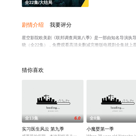
全22集/大结局
剧情介绍
我要评分
星空影院欧美剧《联邦调查局第八季》是一部由知名导演执导
晓（全22集），免费观看高清未删减完整版电视剧全集就上
解。
猜你喜欢
全13集
6.0
全8集
实习医生风云 第九季
小魔婴第一季