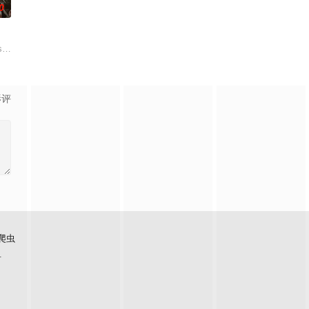
0
s developing
影评
爬虫
看