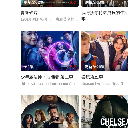
更新至02集
3.0
更新至03集
青春碎片
我与沃尔特家男孩的生活
季
1981年的洛杉矶 ，一班精英名校的高中生原本过住灿烂生活，
Ahead of the arrival of Seas
全4集
7.0
更新至05集
少年魔法师：后继者 第三季
尝试第五季
Billie, still reeling from losing Alex at t
Season five finds Nikki (Es