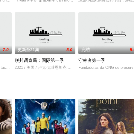
，但是
s unexpectedly la
《Mad Men》是由American Movie Classics公司出品的美剧。该
瑪波小姐來到英國的小鎮，穿梭於
7.0
更新至21集
5.0
完结
5.
联邦调查局：国际第一季
守林者第一季
tuck in limbo a
2021 / 美国 / 卢克·克莱恩坦克,海达·里德,Carter,Redwood,维内萨
Fundadoras da ONG de preserv