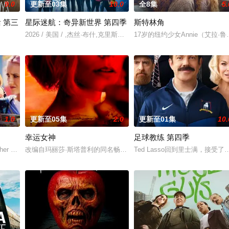
9.0
更新至03集
10.0
全8集
5.
 第三
星际迷航：奇异新世界 第四季
斯特林角
直至一位神秘转校生出现。与
2026 / 美国 / ,杰丝·布什,克里斯蒂娜·钟,西莉亚·罗丝·古丁,阿德里安
17岁的纽约少女Annie（艾拉
on 2, Netflix h
1.0
更新至05集
2.0
更新至01集
10.
幸运女神
足球教练 第四季
ther Smith) and
改编自玛丽莎·斯塔普利的同名畅销小说，讲述专业骗子“幸运儿”露西（
Ted Lasso回到里士满，