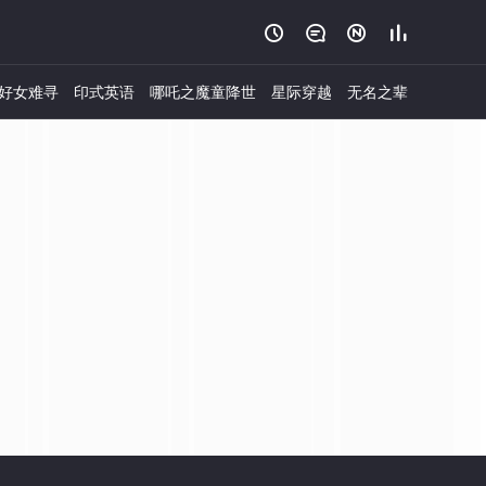




好女难寻
印式英语
哪吒之魔童降世
星际穿越
无名之辈