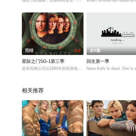
感恩节的假期，杰迪和特克去一家名叫"免费诊所"的酒吧放松心情
When 38-year-old Natasha i
完结
4.0
全8集
星际之门SG-1第三季
回生第一季
是米高梅公司以1994年的卖座电影"STARGATE"为蓝本延伸制
Neve Kelly is dead. She is s
相关推荐