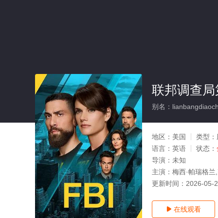
联邦调查局
别名：lianbangdiaocha
地区：
美国
类型：
语言：
英语
状态：
导演：
未知
主演：
梅西·帕瑞格兰
更新时间：
2026-05-
在线观看
