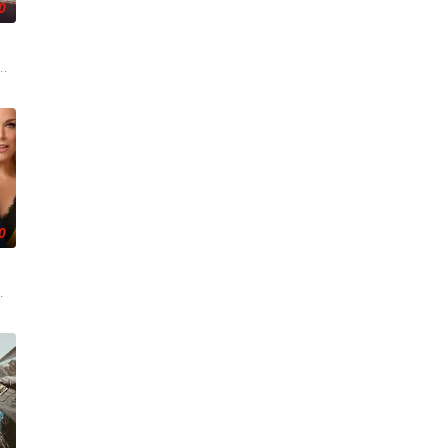
0
·霍姆斯,克里斯汀·霍恩,丹
·鲁宾 饰）和双胞胎哥哥由养父抚养长大。她无意中继承了
0
安雅·泰勒-乔伊 饰
接受了他迄今为止最大的挑战：执教一支乙级联赛的女子足球队