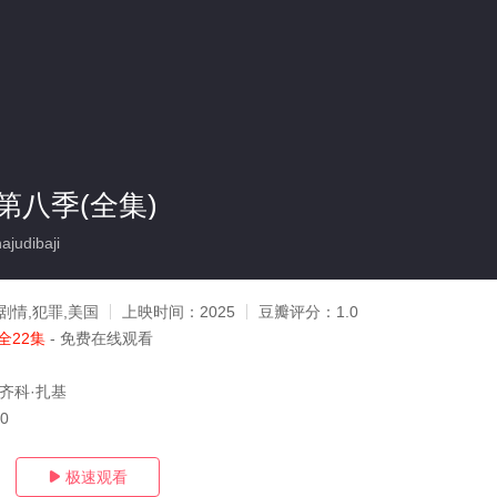
第八季(全集)
judibaji
剧情,犯罪,美国
上映时间：
2025
豆瓣评分：
1.0
全22集
- 免费在线观看
,齐科·扎基
20
极速观看
