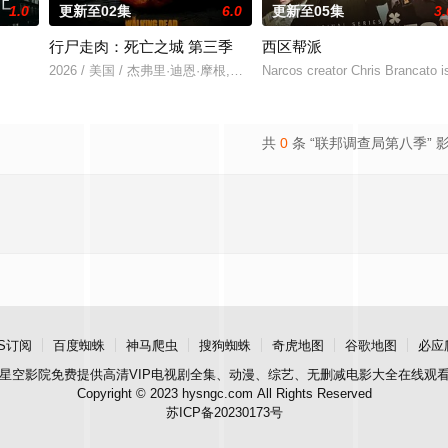
1.0
更新至02集
6.0
更新至05集
3.
行尸走肉：死亡之城 第三季
西区帮派
2026 / 美国 / 杰弗里·迪恩·摩根,劳伦·科汉
Narcos creator Chris Brancato i
共
0
条 “联邦调查局第八季” 
S订阅
百度蜘蛛
神马爬虫
搜狗蜘蛛
奇虎地图
谷歌地图
必应
星空影院
免费提供高清VIP电视剧全集、动漫、综艺、无删减电影大全在线观
Copyright © 2023 hysngc.com All Rights Reserved
苏ICP备20230173号