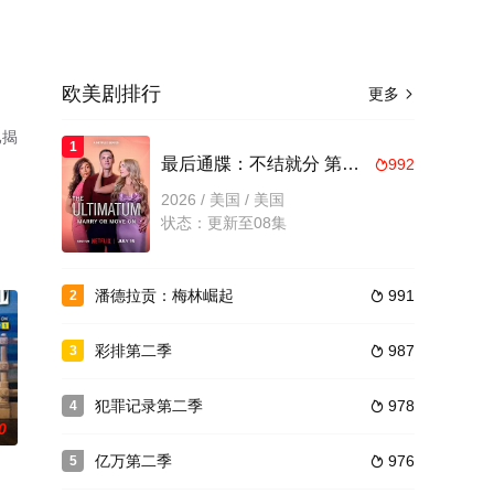
欧美剧排行
更多

已揭
1
最后通牒：不结就分 第四季
992

2026 / 美国 / 美国
状态：更新至08集
潘德拉贡：梅林崛起
991
2

彩排第二季
987
3

犯罪记录第二季
978
4

0
亿万第二季
976
5
