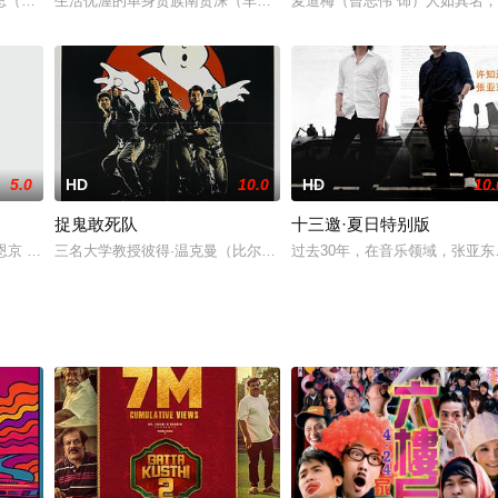
一套谋生方式。卡拉哈里人奇哥（
总（刘桦 饰），决定炒楼盘卖地，不想再卖药了。他重金聘请的香港
生活优渥的单身贵族南贤洙（车太贤 饰）曾是一名失败的歌手，年过
麦道梅（曾志伟 饰）人如其名
5.0
HD
10.0
HD
10.
捉鬼敢死队
十三邀·夏日特别版
婚之时，女友竟然嫌弃项少龙拿
恩京 饰）一家从全罗道搬到汉城，娜美入读真德女子高中，因方言
三名大学教授彼得·温克曼（比尔·默瑞 Bill Murray饰）、雷蒙德·斯坦
过去30年，在音乐领域，张亚