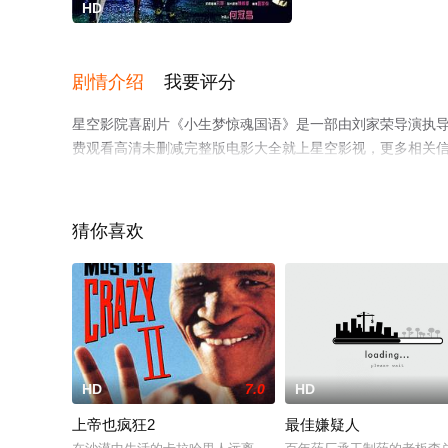
HD
剧情介绍
我要评分
星空影院喜剧片《小生梦惊魂国语》是一部由刘家荣导演执导，
费观看高清未删减完整版电影大全就上星空影视，更多相关
猜你喜欢
HD
7.0
HD
上帝也疯狂2
最佳嫌疑人