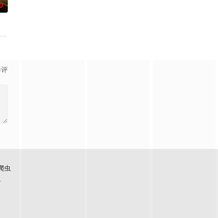
0
故事、追梦故事。脱贫不松劲
纳 饰）和满怀浪漫情怀和希望的艾莉（莫妮卡·巴巴罗 饰）
影评
爬虫
看