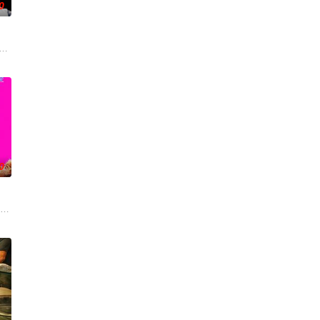
0
劇的喜劇《六樓后座》拍出香港新一代的愛情面面觀，其中「T
0
今，三人为了一场仅有一次的
oper Hoffman 饰）在著名艺术家艾丽卡·