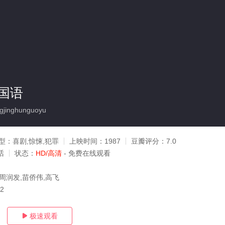
国语
jinghunguoyu
型：
喜剧,惊悚,犯罪
上映时间：
1987
豆瓣评分：
7.0
话
状态：
HD/高清
- 免费在线观看
,周润发,苗侨伟,高飞
02
极速观看
