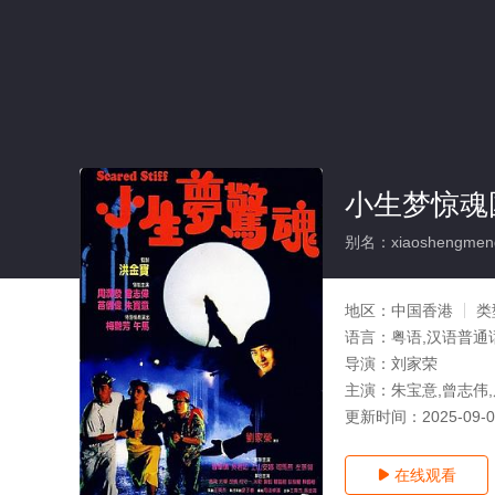
小生梦惊魂
别名：xiaoshengmeng
地区：
中国香港
类
语言：
粤语,汉语普通
导演：
刘家荣
主演：
朱宝意,曾志伟
更新时间：
2025-09-
在线观看
