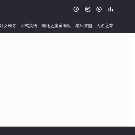




好女难寻
印式英语
哪吒之魔童降世
星际穿越
无名之辈