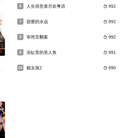
而立后，他迎来了事业的第
，一生历经坎坷无数，去内衣厂工作就连累企业业绩直线下滑，谈
人生得意衰尽欢粤语
992
6

甜蜜的永远
992
7

审死官翻案
992
8

0
浴缸里的美人鱼
991
9

贱女孩2
990
10

兹（丹·
东在古典与现代、大众和小众之间不断跨越。今天，张亚东打卡上