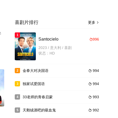
喜剧片排行
更多

免
1
Santocielo
996

2023 / 意大利 / 喜剧
状态：HD
金拳大对决国语
994
2

独家试爱国语
994
3

33老师的青春启蒙
993
4

0
天鹅绒酒吧的吸血鬼
992
5
