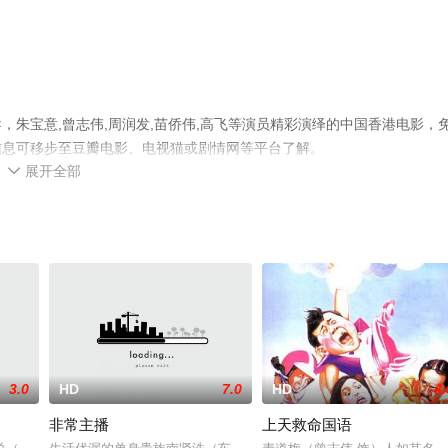
朱宝意,曾志伟,周润发,苗侨伟,高飞等演员精彩演绎的中国香港电影，
信息可移步至豆瓣电影、电视猫或剧情网等平台了解。
展开全部

3.0
HD
7.0
HD
4.
非常主播
上天救命国语