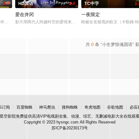
2.0
HD国语
3.0
TC中字
1.
爱在井冈
一夜限定
观的必要性，鞭挞了追金，虚荣等
”零件遗落盲女薛薇薇家中，为了找回丢失的东西，宏光无意中伪装成
影片用两代人跨越时空的爱情来演绎吉安老区人民的创业故事、幸福
刚被女友狠甩的欧文（卡勒姆·特
共
0
条 “小生梦惊魂国语” 
S订阅
百度蜘蛛
神马爬虫
搜狗蜘蛛
奇虎地图
谷歌地图
必应
星空影院
免费提供高清VIP电视剧全集、动漫、综艺、无删减电影大全在线观
Copyright © 2023 hysngc.com All Rights Reserved
苏ICP备20230173号