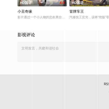
HD国语
4.0
HD国语
小丑奇缘
冒牌车王
影片通过一个小人物的悲欢离合，宣扬了树立正确的恋爱观生活
汽修技工宏光，误将“绝版
影视评论
RS