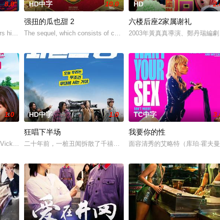
8.0
HD中字
10.0
HD
2.
强扭的瓜也甜 2
六楼后座2家属谢礼
为挚友雅斯敏牵线搭桥，为她安排
s his late mother&
The sequel, which consists of consecutive e
2003年黃真真導演、鄭丹瑞編
1.0
HD中字
1.0
TC中字
3.
狂唱下半场
我要你的性
”，步步为营接近倔强女医生
Vicky (Julia No
二十年前，一桩丑闻拆散了千禧年初期当红的韩国流行三人团体。如
面容清秀的艾略特（库珀·霍夫曼 Co