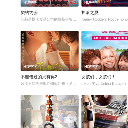
HD中字
6.0
HD中字
契约约会
摇滚之夏
莎莉是博沃食品公司的食品分析师，如今陷入财务困境，她答应
Kenny Rodgers Royce honor
HD中字
1.0
HD中字
不能错过的只有你2
女孩们，女孩们！
风流不羁的房地产销冠江来（吴翊歌 饰），为利益化身“深情画家
Inken (Kya-Celina Barucki), 