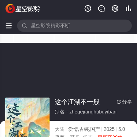






这个江湖不一般
分享

别名：zhegejianghubuyiban
大陆
爱情,古装,国产
2025
5.0