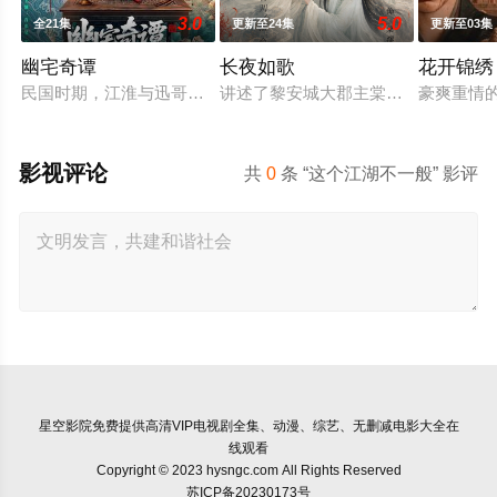
3.0
5.0
全21集
更新至24集
更新至03集
幽宅奇谭
长夜如歌
花开锦绣
民国时期，江淮与迅哥组成说书班子，偶遇“白天人住屋，晚上鬼
讲述了黎安城大郡主棠溪槿与烈云峥
豪爽重情
影视评论
共
0
条 “这个江湖不一般” 影评
星空影院
免费提供高清VIP电视剧全集、动漫、综艺、无删减电影大全在
线观看
Copyright © 2023 hysngc.com All Rights Reserved
苏ICP备20230173号