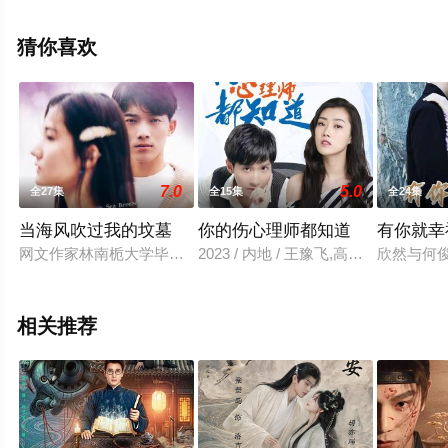
清未删减完整版电视剧全集就上星空影视，更多相关信息
可移步至豆瓣电视剧、电视猫或剧情网等平台了解。
猜你喜欢
7.0
5.0
全27集
全15集
全24集
当海风吹过我的坟墓
你的伤心理师都知道
有你就幸
网文作家林南栀大学毕业之后，和一直暗恋的对象顾韩北闪婚，实
2023 / 内地 / 王豫飞,高歌铃,王渊,程
欣然与何
相关推荐