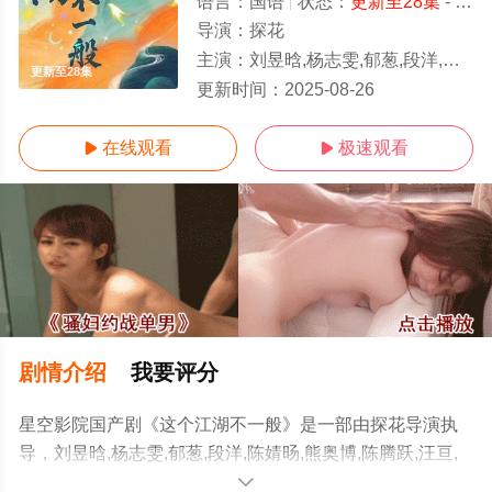
语言：
国语
状态：
更新至28集
- 免费在线观看
导演：
探花
主演：
刘昱晗,杨志雯,郁葱,段洋,陈婧旸,熊奥博,陈腾跃,汪亘,孙亦凡,孙艺燃
更新至28集
更新时间：
2025-08-26
在线观看
极速观看


剧情介绍
我要评分
星空影院国产剧《这个江湖不一般》是一部由探花导演执
导，刘昱晗,杨志雯,郁葱,段洋,陈婧旸,熊奥博,陈腾跃,汪亘,
孙亦凡,孙艺燃等演员精彩演绎的大陆电视剧，免费观看高
