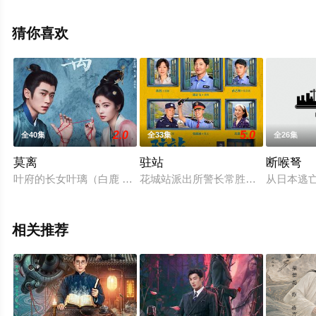
版电视剧全集就上星空影视，更多相关信息可移步至豆瓣
电视剧、电视猫或剧情网等平台了解。
猜你喜欢
2.0
5.0
全40集
全33集
全26集
莫离
驻站
断喉弩
叶府的长女叶璃（白鹿 饰），嫁去破败的定王府，和双腿残疾的
花城站派出所警长常胜正面临着事业
从日本逃
相关推荐