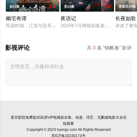
3.0
7.0
全21集
全24集
更新至24集
幽宅奇谭
夜语记
长夜如歌
民国时期，江淮与迅哥组成说书班子，偶遇“白天人住屋，晚上鬼
2025年7月网络剧备案当代 都市 海
讲述了黎
影视评论
共
0
条 “锦帐春” 影评
星空影院
免费提供高清VIP电视剧全集、动漫、综艺、无删减电影大全在
线观看
Copyright © 2023 hysngc.com All Rights Reserved
苏ICP备20230173号