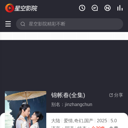






锦帐春(全集)
分享

别名：jinzhangchun
大陆
爱情,奇幻,国产
2025
5.0