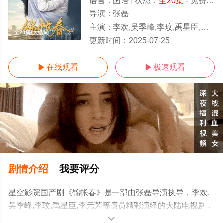
语言：
国语
状态：
全20集
- 免费在线观看
导演：
张磊
主演：
李欢,吴季峰,李玟,禹星臣,李元芳
全20集/大结局
更新时间：
2025-07-25
在线观看
极速观看


剧情介绍
我要评分
星空影院国产剧《锦帐春》是一部由张磊导演执导，李欢,
吴季峰,李玟,禹星臣,李元芳等演员精彩演绎的大陆电视剧，
大结局剧情已揭晓（全20集），免费观看高清未删减完整
