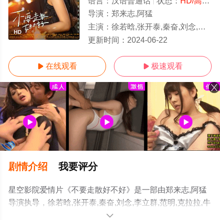
语言：
汉语普通话
状态：
HD/高清
-
导演：
郑来志,阿猛
主演：
徐若晗,张开泰,秦奋,刘念,李立群,范明,克拉拉,牛莉,梁超,孙子钧,赵翊骁,李元元,刘金龙,黄
HD
更新时间：
2024-06-22
在线观看
极速观看


剧情介绍
我要评分
星空影院爱情片《不要走散好不好》是一部由郑来志,阿猛
导演执导，徐若晗,张开泰,秦奋,刘念,李立群,范明,克拉拉,牛
莉,梁超,孙子钧,赵翊骁,李元元,刘金龙,黄麒麟儿,金承佑等演
