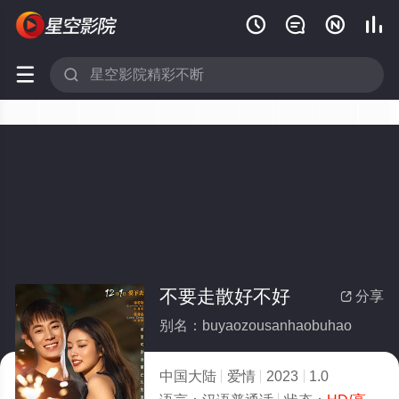






不要走散好不好
分享

别名：buyaozousanhaobuhao
中国大陆
爱情
2023
1.0