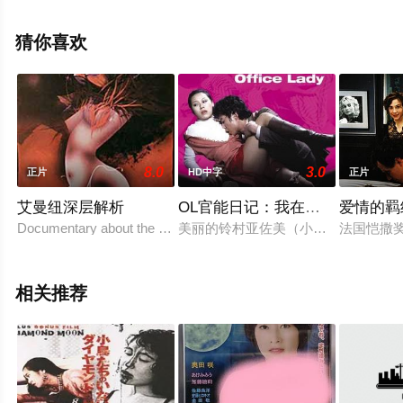
员精彩演绎的中国大陆电影，免费观看高清未删减完整版
电影大全就上星空影视，更多相关信息可移步至豆瓣电
猜你喜欢
影、电视猫或剧情网等平台了解。
8.0
3.0
正片
HD中字
正片
艾曼纽深层解析
OL官能日记：我在里面
爱情的羁
Documentary about the Emmanuelle movies, lo
美丽的铃村亚佐美（小川亜佐美 饰
法国恺撒
相关推荐