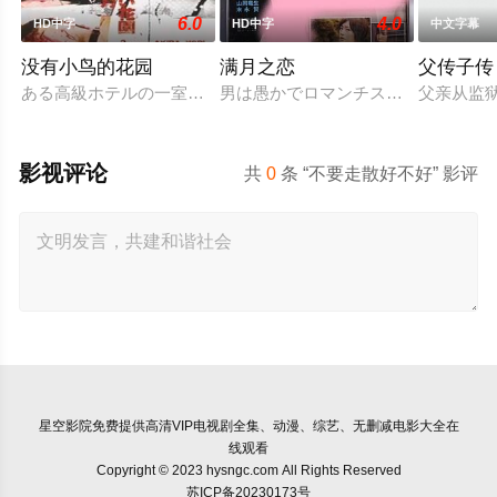
6.0
4.0
HD中字
HD中字
中文字幕
没有小鸟的花园
满月之恋
父传子传
ある高級ホテルの一室に3組のカップルが集まった。そこで彼
男は愚かでロマンチスト、女はしたた
父亲从监狱
影视评论
共
0
条 “不要走散好不好” 影评
星空影院
免费提供高清VIP电视剧全集、动漫、综艺、无删减电影大全在
线观看
Copyright © 2023 hysngc.com All Rights Reserved
苏ICP备20230173号