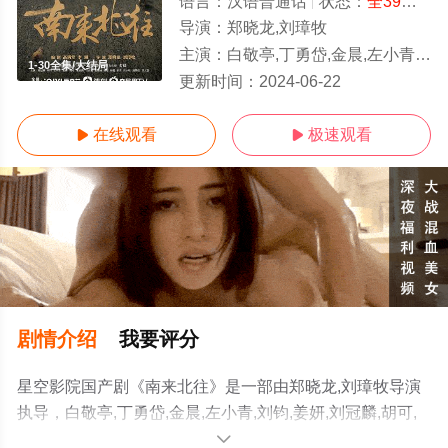
语言：
汉语普通话
状态：
全39集
- 
导演：
郑晓龙,刘璋牧
主演：
白敬亭,丁勇岱,金晨,左小青,刘钧,姜妍,刘冠麟,胡可,倪大红,李乃文,任正斌,张瑞涵,唐旭,杨
1-30全集/大结局
更新时间：
2024-06-22
在线观看
极速观看


剧情介绍
我要评分
星空影院国产剧《南来北往》是一部由郑晓龙,刘璋牧导演
执导，白敬亭,丁勇岱,金晨,左小青,刘钧,姜妍,刘冠麟,胡可,
倪大红,李乃文,任正斌,张瑞涵,唐旭,杨昆,王劲松,房子斌,檀
