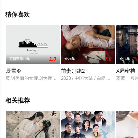
健次,吴樾,宁理,甘婷婷,王鹤润,潘斌龙等演员精彩演绎的中
国大陆电视剧，大结局剧情已揭晓（1-30全集），免费观
猜你喜欢
看高清未删减完整版电视剧全集就上星空影视，更多相关
信息可移步至豆瓣电视剧、电视猫或剧情网等平台了解。
1.0
7.0
更新至第18集
全24集
全16集
辰雪令
前妻别跑2
X局密档
聪明美丽的女编剧为拯救自己笔下的男主，竟穿越到剧本中。面
2023 / 中国大陆 / 白皓彦,冯艺然,任
蔚蓝一号
相关推荐