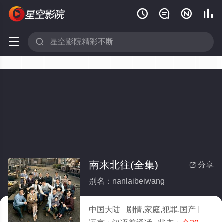






南来北往(全集)
分享

别名：nanlaibeiwang
中国大陆
剧情,家庭,犯罪,国产
2024