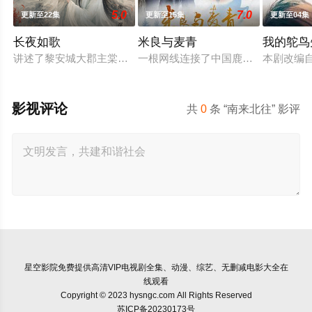
5.0
7.0
更新至22集
更新至15集
更新至04集
长夜如歌
米良与麦青
我的鸵鸟
讲述了黎安城大郡主棠溪槿与烈云峥之间曲折动人的情感，以及
一根网线连接了中国鹿鸣村和英国牛
本剧改编
影视评论
共
0
条 “南来北往” 影评
星空影院
免费提供高清VIP电视剧全集、动漫、综艺、无删减电影大全在
线观看
Copyright © 2023 hysngc.com All Rights Reserved
苏ICP备20230173号