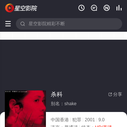






杀科
分享

别名：shake
中国香港
犯罪
2001
9.0