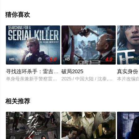
星空影视，更多相关信息可移步至豆瓣电影、电视猫或剧
情网等平台了解。
猜你喜欢
5.0
4.0
HD
HD
HD
寻找连环杀手：雷吉娜·史密斯的故事
破局2025
真实身份
单身母亲兼新手警察雷吉娜·史密斯 (Regina Smith) 与搭档艾迪 (Ed
2025 / 中国大陆 / 沈泰,何美璇
本片改编
相关推荐