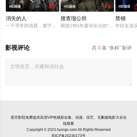
8.0
3.0
HD国语
HD国语
HD国语
消失的人
搜查瑠公圳
禁锢
一个寻常的清晨，唐宇（郑恺 饰）的儿子在楼梯间凭空消失；隔
根据1961年轰动全台的“瑠公圳分尸
年轻女孩
影视评论
共
0
条 “杀科” 影评
星空影院
免费提供高清VIP电视剧全集、动漫、综艺、无删减电影大全在
线观看
Copyright © 2023 hysngc.com All Rights Reserved
苏ICP备20230173号