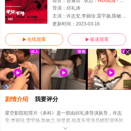
语言：
普通话
状态：
HD/高清
- 免费在线观看
导演：
邱礼涛
主演：
许志安,李丽珍,雷宇扬,陈敏之,张坚庭,钱嘉乐
HD
更新时间：
2023-03-16
在线观看
极速观看


剧情介绍
我要评分
星空影院犯罪片《杀科》是一部由邱礼涛导演执导，许志
安,李丽珍,雷宇扬,陈敏之,张坚庭,钱嘉乐等演员精彩演绎的
中国香港电影，免费观看高清未删减完整版电影大全就上
